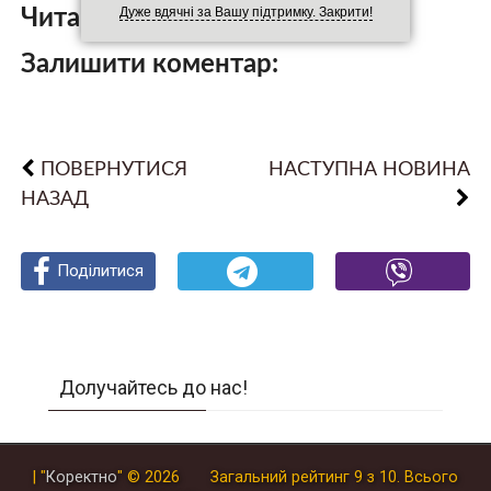
Дуже вдячні за Вашу підтримку. Закрити!
Читайте також:
Залишити коментар:
ПОВЕРНУТИСЯ
НАСТУПНА НОВИНА
НАЗАД
Поділитися
Поділитися
Поділитися
Долучайтесь до нас!
| "
Коректно
"
© 2026
Загальний рейтинг
9
з
10
.
Всього