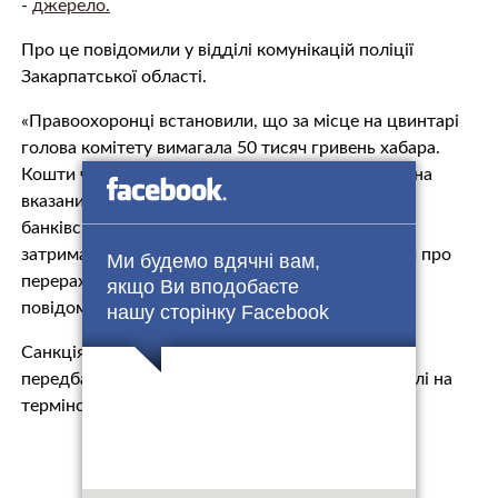
-
джерело.
Про це повідомили у відділі комунікацій поліції
Закарпатської області.
«Правоохоронці встановили, що за місце на цвинтарі
голова комітету вимагала 50 тисяч гривень хабара.
Кошти чиновниці необхідно було перерахувати на
вказаний нею рахунок. 7 березня в приміщенні
банківської установи фігурантку справи було
затримано. Правоохоронці вилучили документи про
Ми будемо вдячні вам,
перерахування 50 тисяч гривень», – йдеться у
якщо Ви вподобаєте
повідомленні.
нашу сторінку Facebook
Санкція статті, яку інкримінують чиновниці,
передбачає покарання у вигляді позбавлення волі на
терміном від п’яти до десяти років.