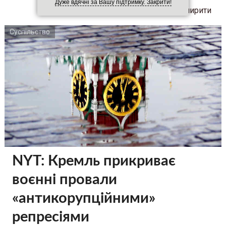
Дуже вдячні за Вашу підтримку. Закрити!
Поширити
Суспільство
NYT: Кремль прикриває
воєнні провали
«антикорупційними»
репресіями