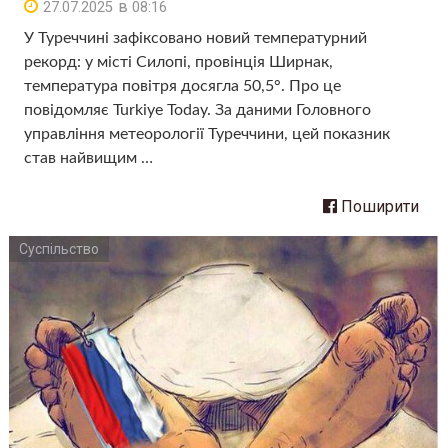
в
27.07.2025
08:16
У Туреччині зафіксовано новий температурний
рекорд: у місті Силопі, провінція Ширнак,
температура повітря досягла 50,5°. Про це
повідомляє Turkiye Today. За даними Головного
управління метеорології Туреччини, цей показник
став найвищим …
Поширити
Суспільство