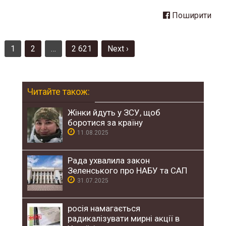
Поширити
1
2
…
2 621
Next ›
Пагінація
записів
Читайте також:
Жінки йдуть у ЗСУ, щоб
боротися за країну
11.08.2025
Рада ухвалила закон
Зеленського про НАБУ та САП
31.07.2025
росія намагається
радикалізувати мирні акції в