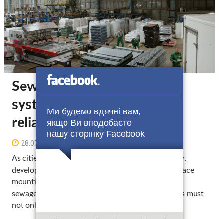
Sewage and water supply
systems for engineering
Ми будемо вдячні вам,
reliability
якщо Ви вподобаєте
нашу сторінку Facebook
в
28.07.2025
09:22
As cities expand and infrastructure demands grow,
developers, municipalities, and engineering firms face
mounting pressure to implement reliable, scalable
sewage and water supply solutions. These systems must
not only meet …