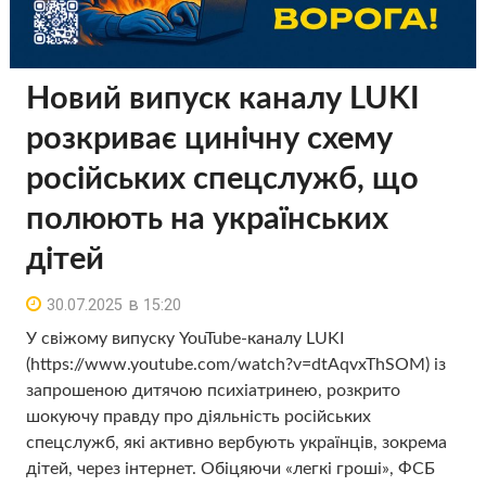
Новий випуск каналу LUKI
розкриває цинічну схему
російських спецслужб, що
полюють на українських
дітей
в
30.07.2025
15:20
У свіжому випуску YouTube-каналу LUKI
(https://www.youtube.com/watch?v=dtAqvxThSOM) із
запрошеною дитячою психіатринею, розкрито
шокуючу правду про діяльність російських
спецслужб, які активно вербують українців, зокрема
дітей, через інтернет. Обіцяючи «легкі гроші», ФСБ