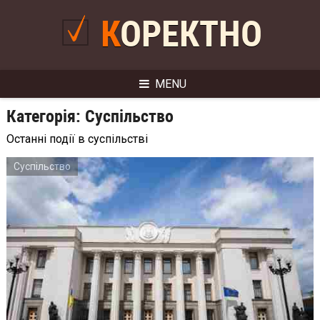
Skip
to
КОРЕКТНО
content
MENU
Категорія:
Суспільство
Останні події в суспільстві
Суспільство