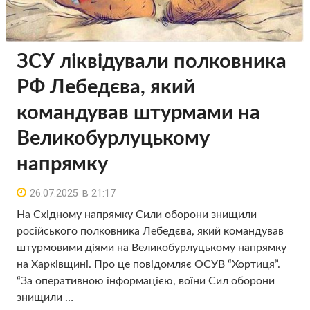
ЗСУ ліквідували полковника
РФ Лебедєва, який
командував штурмами на
Великобурлуцькому
напрямку
в
26.07.2025
21:17
На Східному напрямку Сили оборони знищили
російського полковника Лебедєва, який командував
штурмовими діями на Великобурлуцькому напрямку
на Харківщині. Про це повідомляє ОСУВ “Хортиця”.
“За оперативною інформацією, воїни Сил оборони
знищили …