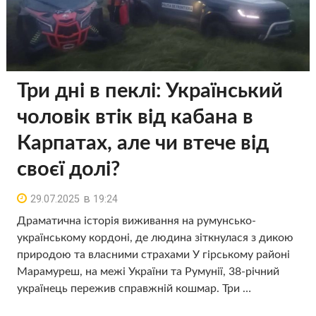
Три дні в пеклі: Український
чоловік втік від кабана в
Карпатах, але чи втече від
своєї долі?
в
29.07.2025
19:24
Драматична історія виживання на румунсько-
українському кордоні, де людина зіткнулася з дикою
природою та власними страхами У гірському районі
Марамуреш, на межі України та Румунії, 38-річний
українець пережив справжній кошмар. Три …