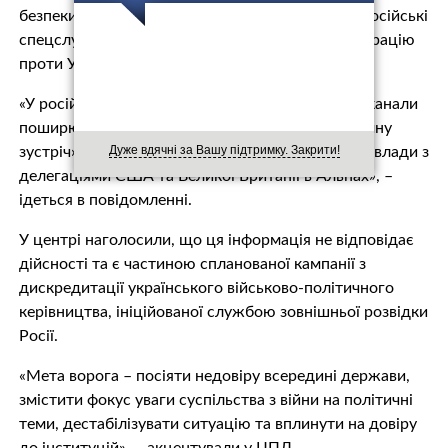
безпеки і оборони повідомляє у
Фейсбуці
, що російські
спецслужби розгорнули нову інформаційну операцію
проти України.
«У російських медіа та через анонімні Telegram-канали
поширюється вигадана історія про нібито «таємну
Дуже вдячні за Вашу підтримку. Закрити!
зустріч» українських військових і представників влади з
делегаціями США та Великої Британії в Альпах», –
ідеться в повідомленні.
У центрі наголосили, що ця інформація не відповідає
дійсності та є частиною спланованої кампанії з
дискредитації українського військово-політичного
керівництва, ініційованої службою зовнішньої розвідки
Росії.
«Мета ворога – посіяти недовіру всередині держави,
змістити фокус уваги суспільства з війни на політичні
теми, дестабілізувати ситуацію та вплинути на довіру