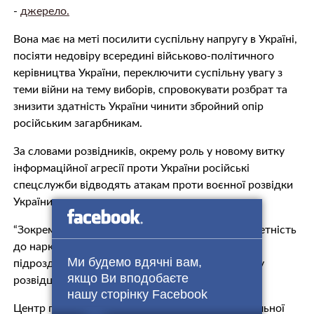
-
джерело.
Вона має на меті посилити суспільну напругу в Україні,
посіяти недовіру всередині військово-політичного
керівництва України, переключити суспільну увагу з
теми війни на тему виборів, спровокувати розбрат та
знизити здатність України чинити збройний опір
російським загарбникам.
За словами розвідників, окрему роль у новому витку
інформаційної агресії проти України російські
спецслужби відводять атакам проти воєнної розвідки
України.
“Зокрема, транслюють фейки про начебто причетність
до наркоторгівлі одного з військовослужбовців
Ми будемо вдячні вам,
підрозділів ГУР МО України”, – поінформували у
якщо Ви вподобаєте
розвідці.
нашу сторінку Facebook
Центр протидії дезінформації при Раді національної