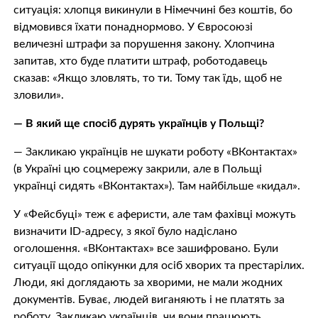
ситуація: хлопця викинули в Німеччині без коштів, бо
відмовився їхати понаднормово. У Євросоюзі
величезні штрафи за порушення закону. Хлопчина
запитав, хто буде платити штраф, роботодавець
сказав: «Якщо зловлять, то ти. Тому так їдь, щоб не
зловили».
— В який ще спосіб дурять українців у Польщі?
— Закликаю українців не шукати роботу «ВКонтактах»
(в Україні цю соцмережу закрили, але в Польщі
українці сидять «ВКонтактах»). Там найбільше «кидал».
У «Фейсбуці» теж є аферисти, але там фахівці можуть
визначити ID-адресу, з якої було надіслано
оголошення. «ВКонтактах» все зашифровано. Були
ситуації щодо опікунки для осіб хворих та престарілих.
Люди, які доглядають за хворими, не мали жодних
документів. Буває, людей виганяють і не платять за
роботу. Закликаю українців, чи вони працюють