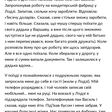
Запропонував роботу на кондитерській фабриці у
Лодзі. Запитав, скільки хочу заробляти. Відповіла:
«Тисячу доларів». Сказав, саме стільки зможу заробити,
і навіть більше. Сказала, що мушу спершу поїхати до
свого дядька у Варшаву, а вже після цього зможемо
зустрітися (це не рідний дядько, свого часу мій батько
з ним переписувався, вони багато років дружать). Коли
розповіла йому про цю роботу, він щось запідозрив.
Але я все одно поїхала. Коли збиралася у дорогу, у
мене зі сумки випали документи. Так і залишилися у
дядька вдома…
У поїзді я познайомилася з подружньою парою, яка
запросила мене до себе в гості (жили у Лодзі). Мій
телефон розрядився, і той чоловік записав свій
мобільний… мені на руці. На вокзалі у Лодзі я
підзарядила телефон. Зателефонував пан Василь і
сказав, куди маю йти. Під’їхав бусом і мене забрав. У
машині були інші жінки. Нас привезли на фабрику, там