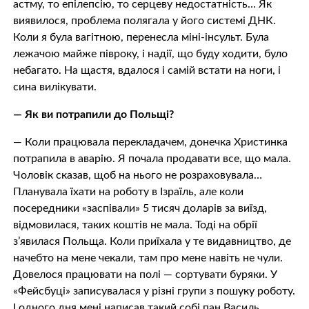
астму, то епілепсію, то серцеву недостатність… Як
виявилося, проблема полягала у його системі ДНК.
Коли я була вагітною, перенесла міні-інсульт. Була
лежачою майже півроку, і надії, що буду ходити, було
небагато. На щастя, вдалося і самій встати на ноги, і
сина вилікувати.
— Як ви потрапили до Польщі?
— Коли працювала перекладачем, донечка Христинка
потрапила в аварію. Я почала продавати все, що мала.
Чоловік сказав, щоб на нього не розраховувала…
Планувала їхати на роботу в Ізраїль, але коли
посередники «заспівали» 5 тисяч доларів за виїзд,
відмовилася, таких коштів не мала. Тоді на обрії
з’явилася Польща. Коли приїхала у те видавництво, де
начебто на мене чекали, там про мене навіть не чули.
Довелося працювати на полі — сортувати буряки. У
«Фейсбуці» записувалася у різні групи з пошуку роботу.
І одного дня мені написав такий собі пан Василь.