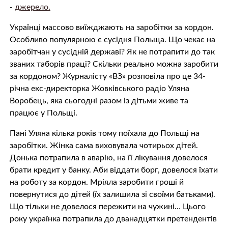
-
джерело.
Українці массово виїжджають на заробітки за кордон.
Особливо популярною є сусідня Польща. Що чекає на
заробітчан у сусідній державі? Як не потрапити до так
званих таборів праці? Скільки реально можна заробити
за кордоном? Журналісту «ВЗ» розповіла про це 34-
річна екс-директорка Жовківського радіо Уляна
Воробець, яка сьогодні разом із дітьми живе та
працює у Польщі.
Пані Уляна кілька років тому поїхала до Польщі на
заробітки. Жінка сама виховувала чотирьох дітей.
Донька потрапила в аварію, на її лікування довелося
брати кредит у банку. Аби віддати борг, довелося їхати
на роботу за кордон. Мріяла заробити гроші й
повернутися до дітей (їх залишила зі своїми батьками).
Що тільки не довелося пережити на чужині… Цього
року українка потрапила до дванадцятки претендентів