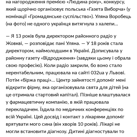
на нагородження премією «Людина року», конкурсу,
який щорічно організовує польська «Газета Виборча» (у
номінації «Громадянське суспільство»). Уляна Воробець
(на фото) не одного українця витягнула з халепи…
— Я 13 років була директором районного радіо у
Жовкві, — розповідає пані Уляна. — У 18 років стала
директором, наймолодшим в Україні. Дописувала у
районну газету «Відродження» (завдяки цьому і обрала
свою професію). Коли радіо закрили, бо воно стало
нерентабельним, працювала на сайті 032ua у Львові.
Потім «біржа праці»… Центр зайнятості допоміг мені
відкрити фірму, яка організовувала свята для дітей (на
це отримала стартовий капітал). Пізніше влаштувалася
у фармацевтичну компанію, в якій працювала
перекладачем. Їздила по медичних конференціях по
всій Україні. Цей досвід і контакт з лікарями допоміг
врятувати мого сина (він хворів 10 років). Лікарі не
могли встановити діагнозу. Дитині діагностували то