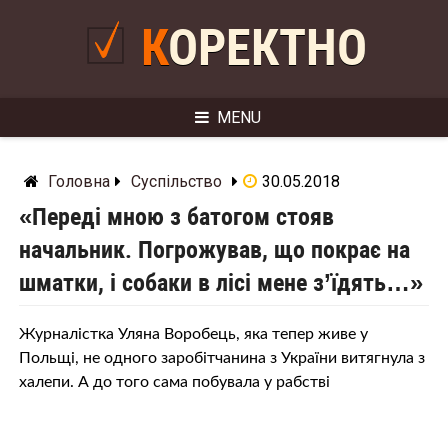
Skip
to
КОРЕКТНО
content
MENU
Головна
Суспільство
30.05.2018
«Переді мною з батогом стояв
начальник. Погрожував, що покрає на
шматки, і собаки в лісі мене з’їдять…»
Журналістка Уляна Воробець, яка тепер живе у
Польщі, не одного заробітчанина з України витягнула з
халепи. А до того сама побувала у рабстві