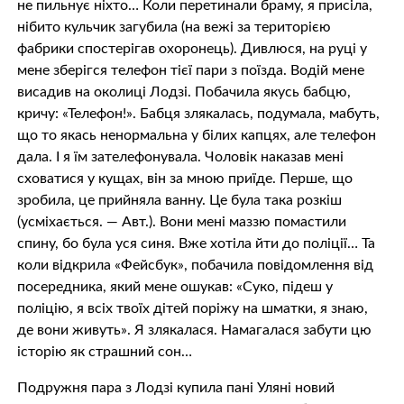
не пильнує ніхто… Коли перетинали браму, я присіла,
нібито кульчик загубила (на вежі за територією
фабрики спостерігав охоронець). Дивлюся, на руці у
мене зберігся телефон тієї пари з поїзда. Водій мене
висадив на околиці Лодзі. Побачила якусь бабцю,
кричу: «Телефон!». Бабця злякалась, подумала, мабуть,
що то якась ненормальна у білих капцях, але телефон
дала. І я їм зателефонувала. Чоловік наказав мені
сховатися у кущах, він за мною приїде. Перше, що
зробила, це прийняла ванну. Це була така розкіш
(усміхається. — Авт.). Вони мені маззю помастили
спину, бо була уся синя. Вже хотіла йти до поліції… Та
коли відкрила «Фейсбук», побачила повідомлення від
посередника, який мене ошукав: «Суко, підеш у
поліцію, я всіх твоїх дітей поріжу на шматки, я знаю,
де вони живуть». Я злякалася. Намагалася забути цю
історію як страшний сон…
Подружня пара з Лодзі купила пані Уляні новий