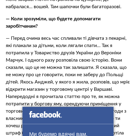
набралася… вошей. Там шапочки були багаторазові.
— Коли зрозуміли, що будете допомагати
заробітчанам?
— Перед очима весь час спливали ті дівчата з пекарні,
які плакали за дітьми, коли лягали спати… Так я
потрапила у Товариство друзів України до Вероніки
Марчук. І одного разу розповіла свою історію. Вони
сказали, що це не можна так залишати. Я сказала, що
не можу про це говорити, поки не заберу до Польщі
дітей. Якось Анджей, у якого я жила, розповів, що мріє
відкрити магазин у торговому центрі у Варшаві.
Напередодні я прочитала статтю про те, як можна
потрапити у боргову яму, орендуючи приміщення у
торгових центрах. Торгові центри підписують угоди з
власниками магазинів дрібним шрифтом, і якщо ти
хочеш розірвати угоду, маєш сплатити величезний
штраф (в Україні, до речі, так само роблять). Я хотіла
Ми будемо вдячні вам,