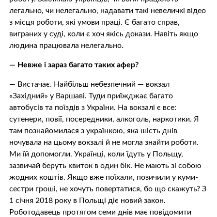
легально, чи нелегально, надавати такі невеличкі відео
з місця роботи, які умови праці. Є багато справ,
виграних у суді, коли є хоч якісь докази. Навіть якщо
людина працювала нелегально.
— Невже і зараз багато таких афер?
— Вистачає. Найбільш небезпечний — вокзал
«Західний» у Варшаві. Туди приїжджає багато
автобусів та поїздів з України. На вокзалі є все:
сутенери, повії, посередники, алкоголь, наркотики. Я
там познайомилася з українкою, яка шість днів
ночувала на цьому вокзалі й не могла знайти роботи.
Ми їй допомогли. Українці, коли їдуть у Польщу,
зазвичай беруть квиток в один бік. Не мають зі собою
жодних коштів. Якщо вже поїхали, позичили у куми-
сестри гроші, не хочуть повертатися, бо що скажуть? З
1 січня 2018 року в Польщі діє новий закон.
Роботодавець протягом семи днів має повідомити