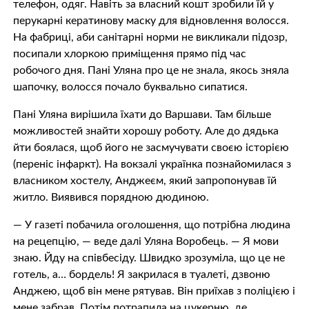
телефон, одяг. Навіть за власний кошт зробили їй у
перукарні кератинову маску для відновлення волосся.
На фабриці, аби санітарні норми не викликали підозр,
посипали хлоркою приміщення прямо під час
робочого дня. Пані Уляна про це не знала, якось зняла
шапочку, волосся почало буквально сипатися.
Пані Уляна вирішила їхати до Варшави. Там більше
можливостей знайти хорошу роботу. Але до дядька
йти боялася, щоб його не засмучувати своєю історією
(переніс інфаркт). На вокзалі українка познайомилася з
власником хостелу, Анджеєм, який запропонував їй
житло. Виявився порядною дюдиною.
— У газеті побачила оголошення, що потрібна людина
на рецепцію, — веде далі Уляна Воробець. — Я мови
знаю. Йду на співбесіду. Швидко зрозуміла, що це не
готель, а… бордель! Я закрилася в туалеті, дзвоню
Анджею, щоб він мене рятував. Він приїхав з поліцією і
мене забрав. Потім потрапила на цукерню, де