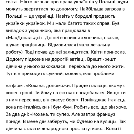
світлі. Ніхто не знає про права українців у Польщі, куди
можуть звертатися по допомогу. Найбільша загроза в
Польщі — це українці. Навіть у борделі продають
українки українок. Ми мали багато таких справ. Був
випадок з українкою, яка працювала в
«МакДональдсі». До неї вчепився хлопчина, сказав,
шукає працівниць. Відмовилася (мала легальну
роботу). Тоді почав до неї залицятися. Квіти приносив.
Додому підвозив на дорогій автівці. Врешті-решт
дівчина у нього закохалася і переїхала до нього жити.
Тут він приходить сумний, мовляв, має проблеми
на фірмі. «Кохана, допоможи. Приїде італієць, якому я
винен гроші. Ти йому на фотках сподобалася. Якщо ти
з ним переспиш, він скасує борг». Приїжджає італієць,
вона по-італійськи ні бум-бум. Робить все, що він хоче.
За два дні: «Кохана, ти супер. Але завтра француз
приїде. В мене дім заберуть, ми будемо на вулиці». Так
дівчина стала міжнародною проституткою… Коли її