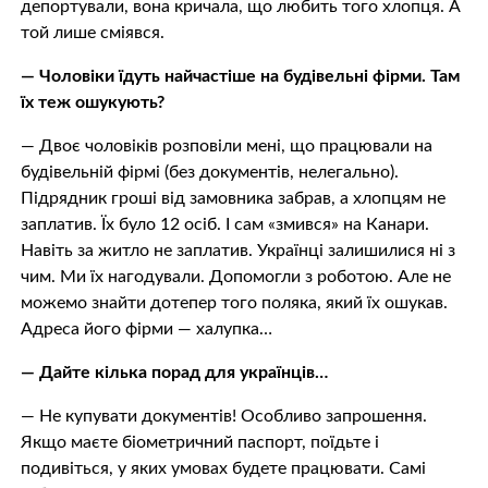
депортували, вона кричала, що любить того хлопця. А
той лише сміявся.
— Чоловіки їдуть найчастіше на будівельні фірми. Там
їх теж ошукують?
— Двоє чоловіків розповіли мені, що працювали на
будівельній фірмі (без документів, нелегально).
Підрядник гроші від замовника забрав, а хлопцям не
заплатив. Їх було 12 осіб. І сам «змився» на Канари.
Навіть за житло не заплатив. Українці залишилися ні з
чим. Ми їх нагодували. Допомогли з роботою. Але не
можемо знайти дотепер того поляка, який їх ошукав.
Адреса його фірми — халупка…
— Дайте кілька порад для українців…
— Не купувати документів! Особливо запрошення.
Якщо маєте біометричний паспорт, поїдьте і
подивіться, у яких умовах будете працювати. Самі