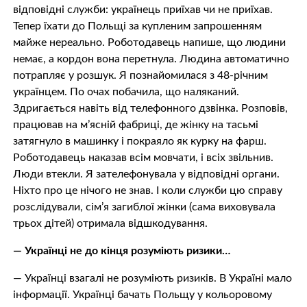
відповідні служби: українець приїхав чи не приїхав.
Тепер їхати до Польщі за купленим запрошенням
майже нереально. Роботодавець напише, що людини
немає, а кордон вона перетнула. Людина автоматично
потрапляє у розшук. Я познайомилася з 48-річним
українцем. По очах побачила, що наляканий.
Здригається навіть від телефонного дзвінка. Розповів,
працював на м’ясній фабриці, де жінку на тасьмі
затягнуло в машинку і покраяло як курку на фарш.
Роботодавець наказав всім мовчати, і всіх звільнив.
Люди втекли. Я зателефонувала у відповідні органи.
Ніхто про це нічого не знав. І коли служби цю справу
розслідували, сім’я загиблої жінки (сама виховувала
трьох дітей) отримала відшкодування.
— Українці не до кінця розуміють ризики…
— Українці взагалі не розуміють ризиків. В Україні мало
інформації. Українці бачать Польщу у кольоровому