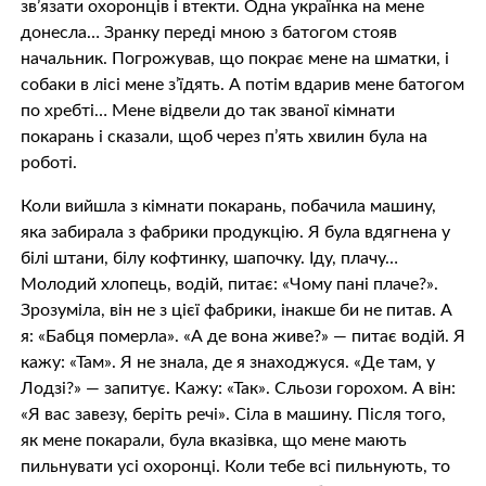
зв’язати охоронців і втекти. Одна українка на мене
донесла… Зранку переді мною з батогом стояв
начальник. Погрожував, що покрає мене на шматки, і
собаки в лісі мене з’їдять. А потім вдарив мене батогом
по хребті… Мене відвели до так званої кімнати
покарань і сказали, щоб через п’ять хвилин була на
роботі.
Коли вийшла з кімнати покарань, побачила машину,
яка забирала з фабрики продукцію. Я була вдягнена у
білі штани, білу кофтинку, шапочку. Іду, плачу…
Молодий хлопець, водій, питає: «Чому пані плаче?».
Зрозуміла, він не з цієї фабрики, інакше би не питав. А
я: «Бабця померла». «А де вона живе?» — питає водій. Я
кажу: «Там». Я не знала, де я знаходжуся. «Де там, у
Лодзі?» — запитує. Кажу: «Так». Сльози горохом. А він:
«Я вас завезу, беріть речі». Сіла в машину. Після того,
як мене покарали, була вказівка, що мене мають
пильнувати усі охоронці. Коли тебе всі пильнують, то