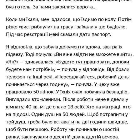
був готель. За нами закрилися ворота…
Коли ми їхали, мені здалося, що їздимо по колу. Потім
різко «вистрибнули» на трасу і заїхали у цю будівлю.
Під час реєстрації мені сказали дати паспорт.
Я відповіла, що забула документи вдома, завтра їх
підвезу. Тоді почула: «Ви вже звідти не зможете вийти».
«Як?» — здивувалася. «Будете тут працювати, допоки
будете нам потрібні», — почула у відповідь. Відібрали
телефон та інші речі. «Переодягайтеся, робочий день
починається через годину», — почула. У цеху вже
працювало 50 жінок. У їхніх очах побачила безнадію.
Виглядали втомленими. Після роботи мене відвели у
кімнату, 40 кв. м, де спало 18 осіб. Хто на матраці, хто
на підлозі. Один душ на 50 людей. Щоб потрапити у
той душ, треба було вставати на дві години швидше,
щоб бути першою. Роботу ми починали о шостій
ранку, закінчували о десятій-дванадцятій вечора.