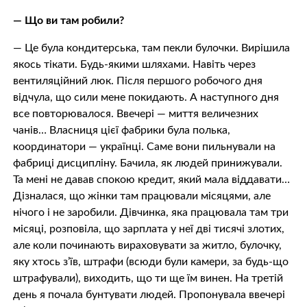
— Що ви там робили?
— Це була кондитерська, там пекли булочки. Вирішила
якось тікати. Будь-якими шляхами. Навіть через
вентиляційний люк. Після першого робочого дня
відчула, що сили мене покидають. А наступного дня
все повторювалося. Ввечері — миття величезних
чанів… Власниця цієї фабрики була полька,
координатори — українці. Саме вони пильнували на
фабриці дисципліну. Бачила, як людей принижували.
Та мені не давав спокою кредит, який мала віддавати…
Дізналася, що жінки там працювали місяцями, але
нічого і не заробили. Дівчинка, яка працювала там три
місяці, розповіла, що зарплата у неї дві тисячі злотих,
але коли починають вираховувати за житло, булочку,
яку хтось з’їв, штрафи (всюди були камери, за будь-що
штрафували), виходить, що ти ще їм винен. На третій
день я почала бунтувати людей. Пропонувала ввечері