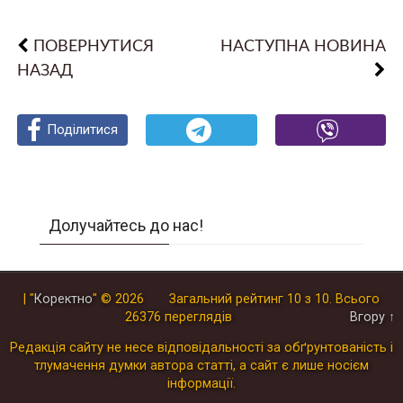
ПОВЕРНУТИСЯ
НАСТУПНА НОВИНА
НАЗАД
Поділитися
Поділитися
Поділитися
Долучайтесь до нас!
| "
Коректно
"
© 2026
Загальний рейтинг
10
з
10
.
Всього
26376
переглядів
Вгору ↑
Редакція сайту не несе відповідальності за обґрунтованість і
тлумачення думки автора статті, а сайт є лише носієм
інформації.