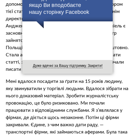
допомогти Анджею і вирішила зустрітися з автором
якщо Ви вподобаєте
нашу сторінку Facebook
тієї статті. Так я познайомилася зі своїм теперішнім
директором фірми, Даніелем. Хотіла допомогти
Анджею, а допомогла собі! Я дізналася, що Даніель є
засновником сайту, який діє як віртуальний центр
зайнятості. За допомогою цього сайту pоботу у
Польщі можна знайти без посередників і безкоштовно.
Стала адміністратором цього сайту. Почала писати
статті, зустрічатися з роботодавцями. До нас почали
Дуже вдячні за Вашу підтримку. Закрити!
писати українці, яких ошукали.
Мені вдалося посадити за ґрати на 15 років людину,
яку звинуватили у торгівлі людьми. Вдалося зібрати на
нього доказовий матеріал. Зробити журналістську
провокацію, це було ризиковано. Ми почали
працювати з відповідними службами. Я з’являлася у
фірмах, де діється щось незаконне. Потім ці фірми
закривали. Єдине, з чим важко дати раду, —
транспортні фірми, які займаються аферами. Була така