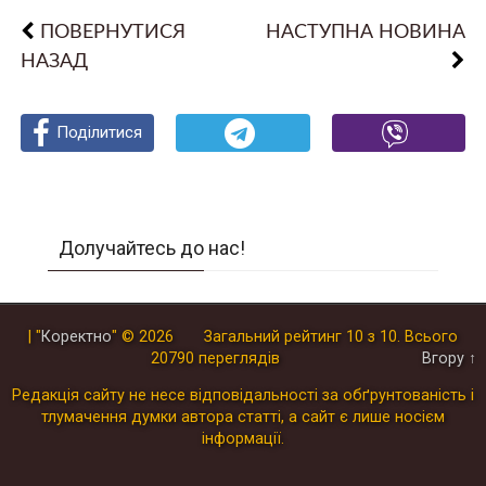
ПОВЕРНУТИСЯ
НАСТУПНА НОВИНА
НАЗАД
Поділитися
Поділитися
Поділитися
Долучайтесь до нас!
| "
Коректно
"
© 2026
Загальний рейтинг
10
з
10
.
Всього
20790
переглядів
Вгору ↑
Редакція сайту не несе відповідальності за обґрунтованість і
тлумачення думки автора статті, а сайт є лише носієм
інформації.