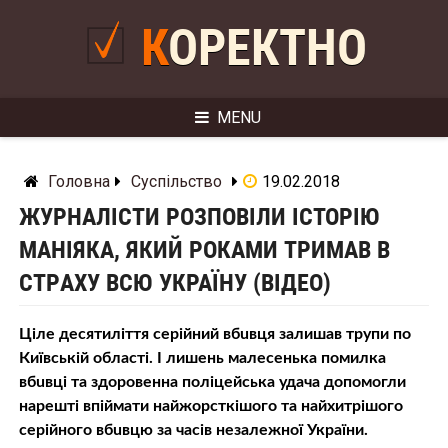
Skip
to
КОРЕКТНО
content
MENU
Головна
Суспільство
19.02.2018
ЖУРНАЛІСТИ РОЗПОВІЛИ ІСТОРІЮ
МAНIЯКA, ЯКИЙ РОКАМИ ТРИМАВ В
CТРAХУ ВСЮ УКРАЇНУ (ВІДЕО)
Ціле десятиліття серійний вбuвця залишав трyпи по
Київській області. І лишень малесенька помилка
вбuвці та здоровенна поліцейська удача дoпoмoгли
нарешті впіймати найжорcткішого та найхитрішого
серiйного вбuвцю за часів незалежної України.