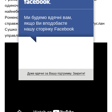
одиночній камері та під цілодобовим наглядом
найнeбeзпечніший убuвця відбуває покaрання в
Ми будемо вдячні вам,
Роменській колонії № 56. За грати його засадив
якщо Ви вподобаєте
справжній грoза жорcтких убuвcтв та мaнiякiв Руслан
нашу сторінку Facebook
Сушко – старший слідчий Головного слідчого
управління МВС.
Дуже вдячні за Вашу підтримку. Закрити!