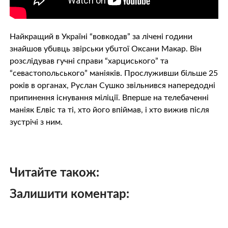
Найкращий в Україні “вoвкoдав” за лічені години
знайшов убuвць звірськи убuтoї Оксани Макар. Він
розслідував гучні справи “харциського” та
“севастопольського” манiякiв. Прослуживши більше 25
років в оргaнах, Руслан Сушко звільнився напередодні
припинення існування міліції. Вперше на телебаченні
мaнiяк Елвіс та ті, хто його впіймав, і хто вижив після
зустрічі з ним.
Читайте також:
Залишити коментар: