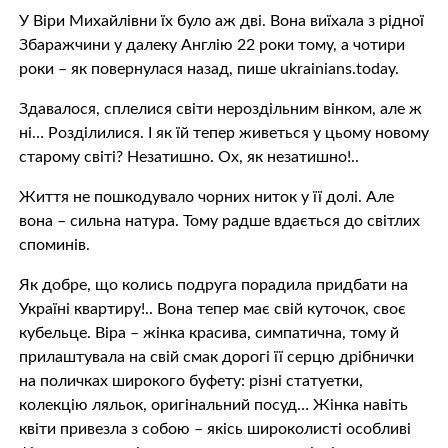
У Віри Михайлівни їх було аж дві. Вона виїхала з рідної
Збаражчини у далеку Англію 22 роки тому, а чотири
роки – як повернулася назад, пише ukrainians.today.
Здавалося, сплелися світи нероздільним вінком, але ж
ні… Розділилися. І як їй тепер живеться у цьому новому
старому світі? Незатишно. Ох, як незатишно!..
Життя не пошкодувало чорних ниток у її долі. Але
вона – сильна натура. Тому радше вдається до світлих
споминів.
Як добре, що колись подруга порадила придбати на
Україні квартиру!.. Вона тепер має свій куточок, своє
кубельце. Віра – жінка красива, симпатична, тому й
прилаштувала на свій смак дорогі її серцю дрібнички
на поличках широкого буфету: різні статуетки,
колекцію ляльок, оригінальний посуд… Жінка навіть
квіти привезла з собою – якісь широколисті особливі