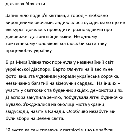
ділянках біля хати.
Запишніло подвір’я квітами, а город – любовно
вирощеними овочами. Задивлялися сусіди, мало що не
екскурсії довелось проводити, розповідаючи про
дивовижні для англійців зміни. Не одному
тамтешньому чоловікові хотілось би мати таку
працелюбну українку.
Віра Михайлівна теж поринула у незвичайний світ
української діаспори. Варто глянути на її весільне
фото: вишита чудовими узорами українська сорочка,
незвичайно багатий на візерунки сардак… На інших –
участь у святкових та буденних акціях, демонстраціях.
Діаспора закупила землю, побудувала літні будиночки.
Бувало, з’їжджалися на околиці міста українці
звідусюди, навіть з Канади. Особливо незабутніми
були збори на Зелені свята.
“Я зустріла там справжніх патріотів, що не забули