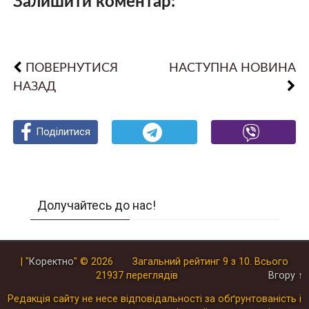
Залишити коментар:
ПОВЕРНУТИСЯ
НАСТУПНА НОВИНА
НАЗАД
Поділитися
Поділитися
Поділитися
Долучайтесь до нас!
| "
Коректно
"
© 2026
Загальний рейтинг
9
з
10
.
Всього
21937
переглядів
Вгору ↑
Редакція сайту не несе відповідальності за обґрунтованість і