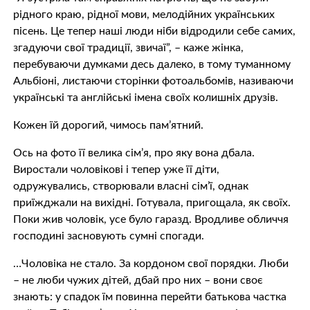
рідного краю, рідної мови, мелодійних українських
пісень. Це тепер наші люди ніби відродили себе самих,
згадуючи свої традиції, звичаї”, – каже жінка,
перебуваючи думками десь далеко, в тому туманному
Альбіоні, листаючи сторінки фотоальбомів, називаючи
українські та англійські імена своїх колишніх друзів.
Кожен їй дорогий, чимось пам’ятний.
Ось на фото її велика сім’я, про яку вона дбала.
Виростали чоловікові і тепер уже її діти,
одружувались, створювали власні сім’ї, однак
приїжджали на вихідні. Готувала, пригощала, як своїх.
Поки жив чоловік, усе було гаразд. Вродливе обличчя
господині засновують сумні спогади.
…Чоловіка не стало. За кордоном свої порядки. Люби
– не люби чужих дітей, дбай про них – вони своє
знають: у спадок їм повинна перейти батькова частка