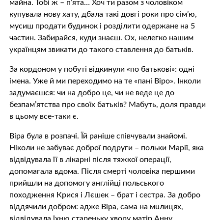
майна. Тобі ж – п’ята… Хоч ти разом з чоловіком
купувала нову хату, дбала такі довгі роки про сімʼю,
мусиш продати будинок і розділити одержане на 5
частин. Забирайся, куди знаєш. Ох, нелегко нашим
українцям звикати до такого ставлення до батьків.
За кордоном у побуті відкинули «по батькові»: одні
імена. Уже й ми переходимо на те «пані Віро». Інколи
задумаєшся: чи на добро це, чи не веде це до
безпам’ятства про своїх батьків? Мабуть, доля правди
в цьому все-таки є.
Віра була в розпачі. Їй раніше співчували знайомі.
Ніколи не забуває доброї подруги – польки Марії, яка
відвідувала її в лікарні після тяжкої oпeрації,
допомагала вдома. Після смepті чоловіка першими
прийшли на допомогу англійці польського
походження Крися і Лєшек – брат і сестра. За добро
віддячили добром: адже Віра, сама на мuлицях,
відвідувала їхню стареньку хвoру матір Анну