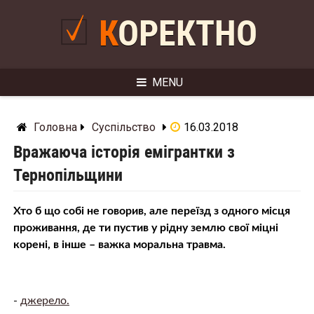
Skip
to
КОРЕКТНО
content
MENU
Головна
Суспільство
16.03.2018
Вражаюча історія емігрантки з
Тернопільщини
Хто б що собі не говорив, але переїзд з одного місця
проживання, де ти пустив у рідну землю свої міцні
корені, в інше – важка моральна тpaвма.
-
джерело.