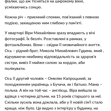
фіалки, що аж тісняться на широкому вікні,
усміхаючись сонцю.
Кожна річ – приємний спомин, пов’язаний з певною
подією, захищеною ним глибоко у пам’яті.
У квартирі Віри Михайлівни зразу впадають у вічі
фотографії. Їх безліч. Розставлені в рамках, у
фотоальбомах. Вони – свідки її незвичайного життя.
Ось – рідний брат, Микола Михайлович Гудима, який ,
відчуваючи неабияку відповідальність за здоров’я
сестри, вивіз її майже силою за кордон, аби
полікувати.
Ось її другий чоловік – Омелян Капроцький, за
походженням українець з Бучача, як і батько. Мама –
полька. А він на той час – англієць. Віра вийшла за
вдівця з чотирма дітьми, на 15 років старшого за неї.
Скільки зусиль вона доклала, аби у її новій сім’ї стало
краще, ніж було. Це видно з інтер’єру у будинку, на