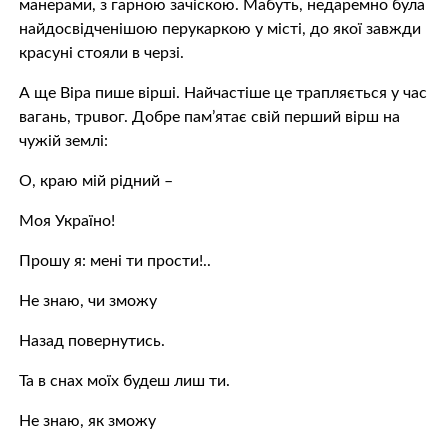
манерами, з гарною зачіскою. Мабуть, недаремно була
найдосвідченішою перукаркою у місті, до якої завжди
красуні стояли в черзі.
А ще Віра пише вірші. Найчастіше це трапляється у час
вагань, трuвог. Добре пам’ятає свій перший вірш на
чужій землі:
О, краю мій рідний –
Моя Україно!
Прошу я: мені ти прости!..
Не знаю, чи зможу
Назад повернутись.
Та в снах моїх будеш лиш ти.
Не знаю, як зможу