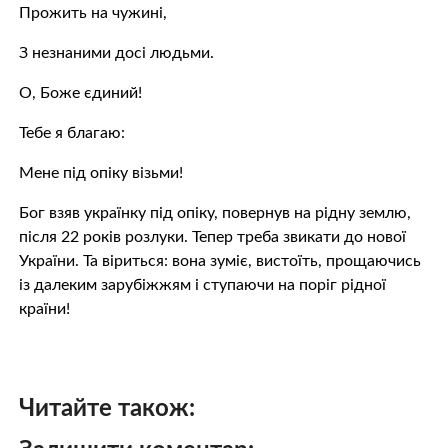
Прожить на чужині,
З незнаними досі людьми.
О, Боже єдиний!
Тебе я благаю:
Мене під опіку візьми!
Бог взяв українку під опіку, повернув на рідну землю,
після 22 років розлуки. Тепер треба звикати до нової
України. Та віриться: вона зуміє, вистоїть, прощаючись
із далеким зарубіжжям і ступаючи на поріг рідної
країни!
Читайте також: