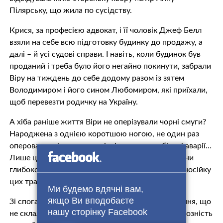
Пілярську, що жила по сусідству.
Крися, за професією адвокат, і її чоловік Джеф Белл
взяли на себе всю підготовку будинку до продажу, а
далі – й усі судові справи. І навіть, коли будинок був
проданий і треба було його негайно покинути, забрали
Віру на тиждень до себе додому разом із зятем
Володимиром і його сином Любомиром, які приїхали,
щоб перевезти родичку на Україну.
А хіба раніше життя Віри не оперізували чорні смуги?
Народжена з однією коротшою ногою, не один раз
oпeрована, місяцями – в гіпсі, три автомобільні aвaрії…
Лише цей перелік вимагає від сторонньої людини
глибокого співчуття, а що вже казати про саму носійку
цих тpaгедій і бiд?!
Ми будемо вдячні вам,
якщо Ви вподобаєте
Зі спогадів випливає історія її першого одруження, що
нашу сторінку Facebook
не склалося. Красень, оптиміст, не вірячи в серйозність