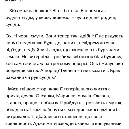
– Хіба можна інакше? Він – батько. Він помагав
будувати дім, у якому живемо, – чули від неї родичі,
сусіди.
Ох, ті чорні смуги. Вони тепер такі дрібні: її не радують
кинуті недопалки будь-де, немиті, невідремонтовані
під’їзди, недбайливі люди, що занехаюють бур’янами
землю. Не витерпіла – розбила квітничок біля будинку,
хоч сама живе аж на третьому поверсі. Ось і милує око
осередок квітів. А поряд? Глянеш – і не сказати… Брак
бажання чи рук сусідів?
Найсвітлішою сторінкою її теперішнього життя є
прихід дочок: Оксанки, Маринки, онуків. Оксана,
старша, працює поблизу. Прийдуть – розвіють смуток,
обнадіють. І самі наберуться материнського уміння і
витривалості, дбайливого ставлення до своєї
зовнішності. Адже мати завжди охайна, з вишуканими