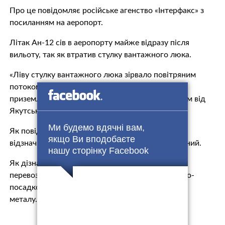
Про це повідомляє російське агенство «Інтерфакс» з
посиланням на аеропорт.
Літак Ан-12 сів в аеропорту майже відразу після
вильоту, так як втратив стулку вантажного люка.
«Ліву стулку вантажного люка зірвало повітряним
потоком, екіпаж прийняв рішення про посадку і
приземлився в аеропорту селища Магана в 12 км від
Якутська», — йдеться у повідомленні.
Ми будемо вдячні вам,
Як повідомляє «РИА Новости», в аеропорту
якщо Ви вподобаєте
відзначили, що літак перед вильотом був справний.
нашу сторінку Facebook
Як дізнався Telegram-канал Mash, літак Ан-12
перевозив золото: під час аварії з нього на злітно-
посадкову смугу випало близько 9 тонн цінного
металу.