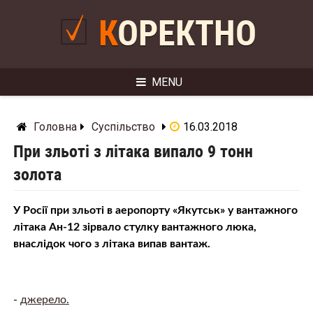
Skip
to
КОРЕКТНО
content
MENU
Головна
Суспільство
16.03.2018
При зльоті з літака випало 9 тонн
золота
У Росії при зльоті в аеропорту «Якутськ» у вантажного
літака Ан-12 зірвало стулку вантажного люка,
внаслідок чого з літака випав вантаж.
-
джерело.