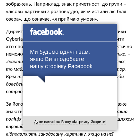
зображень. Наприклад, знак причетності до групи –
«лісові» картинки з розповіддю, як «чистили ліс біля
озера», що означає, «я приймаю умови».
Директор лабораторії комп’ютерної криміналістики
Cyberlab Сергій Прокопенко розповів, що розкрити,
хто спонукав школяра до неадекватних дій, практично
Ми будемо вдячні вам,
неможливо.
«Ця справа – утопія, – каже Прокопенко. –
якщо Ви вподобаєте
Знайти модератора дуже складно, а якщо і вдасться,
нашу сторінку Facebook
то майже неможливо довести, що він і є модератор.
Крім того, майже неможливо довести факт спроби
доведення до суїциду. Якщо справа навіть дивом
потрапить до суду, всіх відпустять».
За його словами, про нові групи смерті в поліції вже
знають, але блокують тільки ті, які знаходять.
«Наша
поліція обчислює учасників і модераторів тільки шляхом
Дуже вдячні за Вашу підтримку. Закрити!
впровадження. Поліцейські «під прикриттям»
відправляють закодовану картинку, якщо на неї