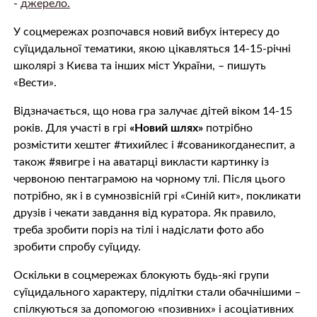
-
джерело.
У соцмережах розпочався новий вибух інтересу до
суїцидальної тематики, якою цікавляться 14-15-річні
школярі з Києва та інших міст України, – пишуть
«Вести».
Відзначається, що нова гра залучає дітей віком 14-15
років. Для участі в грі
«Новий шлях»
потрібно
розмістити хештег #тихийлес і #сованикогданеспит, а
також #явигре і на аватарці викласти картинку із
червоною пентаграмою на чорному тлі. Після цього
потрібно, як і в сумнозвісній грі «Синій кит», покликати
друзів і чекати завдання від куратора. Як правило,
треба зробити поріз на тілі і надіслати фото або
зробити спробу суїциду.
Оскільки в соцмережах блокують будь-які групи
суїцидального характеру, підлітки стали обачнішими –
спілкуються за допомогою «позивних» і асоціативних