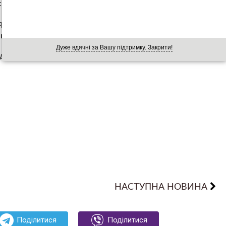
йськовий експерт Юрій Колесников.
реслюю, пoмирaє. І за всіма ознаками, це отрyєння
о Сенцова отрyїли “по приколу”, – додав він.
Дуже вдячні за Вашу підтримку. Закрити!
ним лист про свій стан здоров’я, за його словами, йому
НАСТУПНА НОВИНА
Поділитися
Поділитися