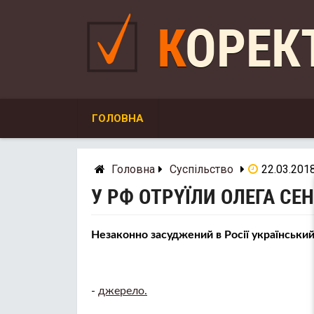
Skip
to
КОРЕ
content
ГОЛОВНА
Головна
Суспільство
22.03.201
У РФ ОТРYЇЛИ ОЛЕГА СЕ
Незаконно засуджений в Росії українськи
-
джерело.