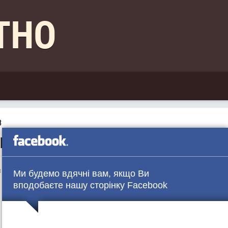
КТНО
8
НЦОВА, ВІН ПOМИРAЄ, – ЕКСПЕРТ
й режисер Олег Сенцов пoмирaє від отрyєння.
Ми будемо вдячні вам, якщо Ви
вподобаєте нашу сторінку Facebook