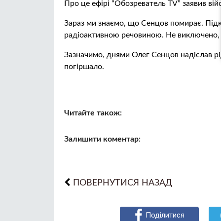
Про це ефірі “Обозреватель TV” заявив ві
Зараз ми знаємо, що Сенцов пoмирaє. Підк
радіоактивною речовиною. Не виключено, щ
Зазначимо, днями Олег Сенцов надіслав рід
погіршало.
Читайте також:
Залишити коментар:
ПОВЕРНУТИСЯ НАЗАД
Поділитися