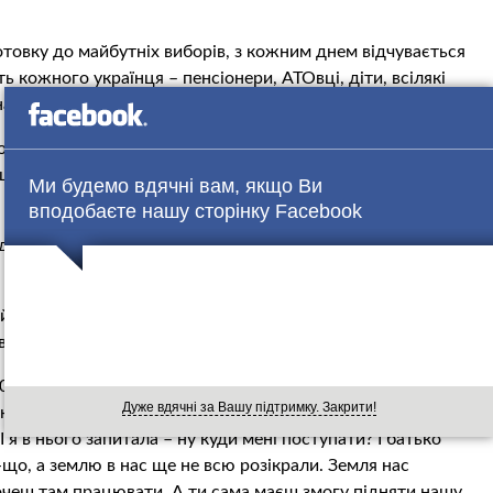
отовку до майбутніх виборів, з кожним днем відчувається
ть кожного українця – пенсіонери, АТОвці, діти, всілякі
 тлі “щасливих співвітчизників”.
Гройсман нещодавно відвідав Сумський національний
шив поспілкуватися зі студентами та дізнатися їхні плани
Ми будемо вдячні вам, якщо Ви
вподобаєте нашу сторінку Facebook
ав одне питання: “Як ви бачите своє майбутнє?”.
 Анастасія Планіда гідно відповіла Гройсману на його
 й самого прем’єра. Принаймні, саме так він написав про
відповідне відео.
У 2014 році я подавала документи до сумського НАУ. Це
Дуже вдячні за Вашу підтримку. Закрити!
кій родині, в якій є абітурієнти, це завжди нерви. А в мене
 я в нього запитала – ну куди мені поступати? І батько
-що, а землю в нас ще не всю розікрали. Земля нас
хочеш там працювати. А ти сама маєш змогу підняти нашу