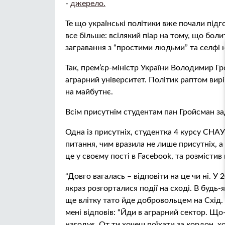
-
джерело.
Те що українські політики вже почали підг
все більше: всілякий піар на тому, що боли
загравання з “простими людьми” та селфі на
Так, прем’єр-міністр України Володимир 
аграрний університет. Політик раптом вирі
на майбутнє.
Всім присутнім студентам пан Гройсман зад
Одна із присутніх, студентка 4 курсу СНАУ
питання, чим вразила не лише присутніх, а
це у своєму пості в Facebook, та розмістив 
“Довго вагалась – відповіти на це чи ні. 
якраз розгорталися події на сході. В будь-я
ще влітку тато йде добровольцем на Схід. І
мені відповів: “Йди в аграрний сектор. Що
нагодує. От ти хочеш поїхати за кордон, 