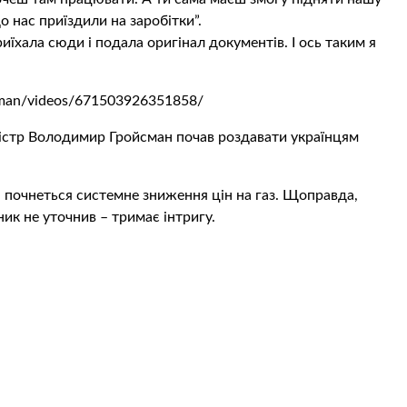
до нас приїздили на заробітки”.
риїхала сюди і подала оригінал документів. І ось таким я
sman/videos/671503926351858/
ністр Володимир Гройсман почав роздавати українцям
ні почнеться системне зниження цін на газ. Щоправда,
ик не уточнив – тримає інтригу.