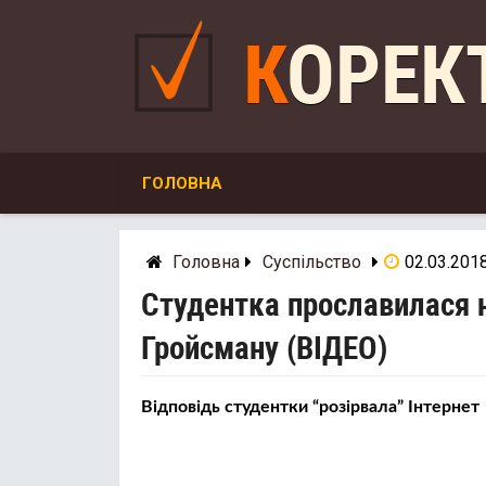
Skip
to
КОРЕ
content
ГОЛОВНА
Головна
Суспільство
02.03.201
Студентка прославилася н
Гройсману (ВІДЕО)
Відповідь студентки “розірвала” Інтернет