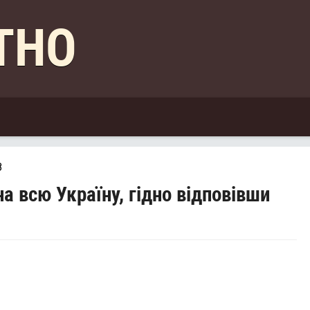
КТНО
8
а всю Україну, гідно відповівши