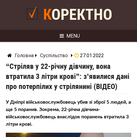
Skip
to
КОРЕКТНО
content
MENU
Головна
Суспільство
27.01.2022
“Стріляв у 22-річну дівчину, вона
втратила 3 літри крові”: з’явилися дані
про потерпілих у стрілянині (ВІДЕО)
У Дніпрі військовослужбовець убив зі зброї 5 людей, а
ще 5 поранив. Зокрема, 22-річна дівчина-
військовослужбовець внаслідок поранень втратила 3
літри крові.