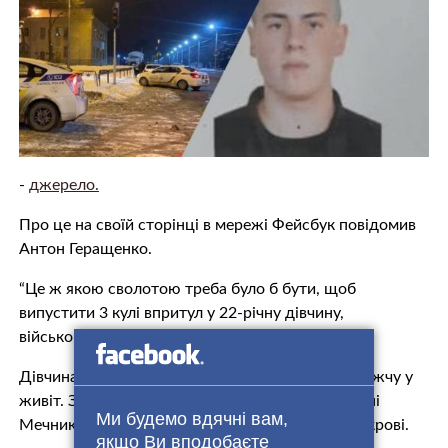
-
джерело.
Про це на своїй сторінці в мережі Фейсбук повідомив
Антон Геращенко.
“Це ж якою сволотою треба було б бути, щоб
випустити 3 кулі впритул у 22-річну дівчину,
військовослужбову Нацгвардії?!
Дівчина отримала травму коліна плеча та найважчу у
живіт. Зараз за її життя борються хірурги лікарні
Ми будемо вдячні вам,
Мечникова. Вона втратила більше трьох літрів крові.
якщо Ви вподобаєте