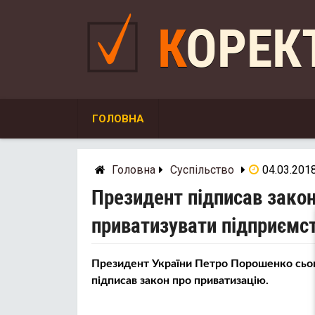
Skip
to
КОРЕ
content
ГОЛОВНА
Головна
Суспільство
04.03.201
Президент підписав закон
приватизувати підприємст
Президент України Петро Порошенко сього
підписав закон про приватизацію.