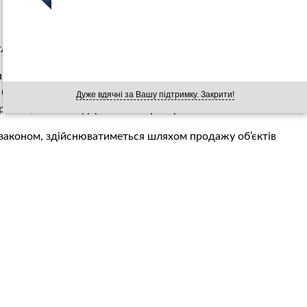
 глави держави Святослав Цеголко.
я російських юридичних осіб не може приватизувати
ть бути покупцями юридичні особи, власником 10%
Дуже вдячні за Вашу підтримку. Закрити!
держави, визнаної державою-агресором.
 законом, здійснюватиметься шляхом продажу об’єктів