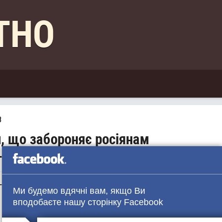
КТНО
8
, що забороняє росіянам
ва в Україні
дні, 2 березня, під час засідання Нацради реформ
Ми будемо вдячні вам, якщо Ви
вподобаєте нашу сторінку Facebook