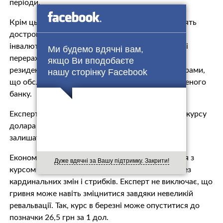
періоди.
Крім цього, українським позичальникам дозволять
дострокове погашення закордонних кредитів в
інвалюті. У місяць на ці цілі можна буде купити і
Ми будемо вдячні вам,
перерахувати не більше 2 млн дол. Для одного
якщо Ви вподобаєте
резидента-позичальника за кредитними договорами,
нашу сторінку Facebook
що обслуговуються в межах одного уповноваженого
банку.
Експерти дають цілком оптимістичний прогноз курсу
долара на березень. Як очікується, гривня буде
залишатися стабільною.
Економіст Ерік Найман каже про те, що ситуація з
Дуже вдячні за Вашу підтримку. Закрити!
курсом гривні навесні буде такою ж, як зараз, без
кардинальних змін і стрибків. Експерт не виключає, що
гривня може навіть зміцнитися завдяки невеликій
ревальвації. Так, курс в березні може опуститися до
позначки 26,5 грн за 1 дол.