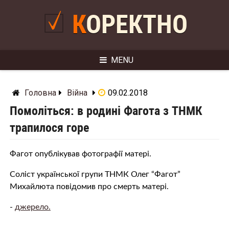
Skip
to
КОРЕКТНО
content
MENU
Головна
Війна
09.02.2018
Помоліться: в родині Фагота з ТНМК
трапилося горе
Фагот опублікував фотографії матері.
Соліст української групи ТНМК Олег “Фагот”
Михайлюта повідомив про смерть матері.
-
джерело.