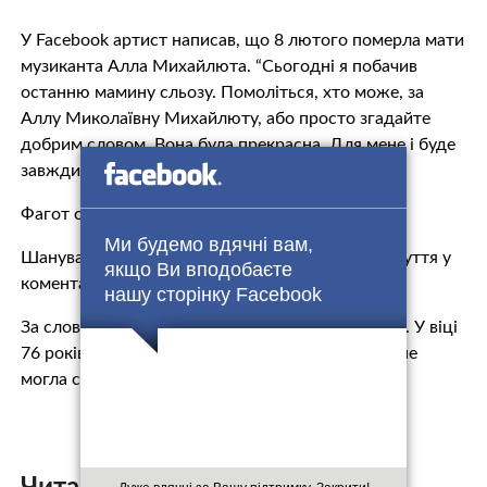
У Facebook артист написав, що 8 лютого померла мати
музиканта Алла Михайлюта. “Сьогодні я побачив
останню мамину сльозу. Помоліться, хто може, за
Аллу Миколаївну Михайлюту, або просто згадайте
добрим словом. Вона була прекрасна. Для мене і буде
завжди”, – зазначив музикант.
Фагот опублікував фотографії матері.
Ми будемо вдячні вам,
Шанувальники артиста висловлюють свої співчуття у
якщо Ви вподобаєте
коментарях.
нашу сторінку Facebook
За словами музиканта, його мати тяжко хворіла. У віці
76 років в лютому 2017 року Алла Михайлюта не
могла самостійно встати з ліжка.