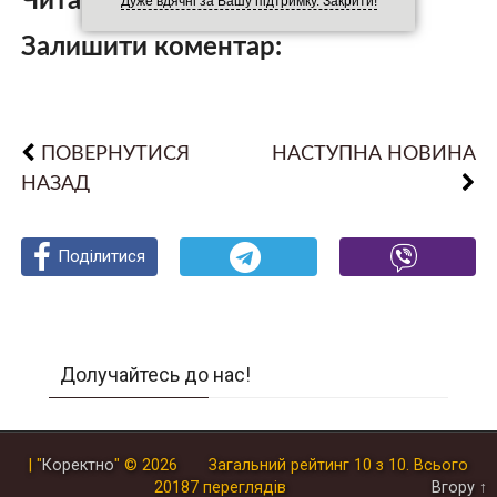
Читайте також:
Дуже вдячні за Вашу підтримку. Закрити!
Залишити коментар:
ПОВЕРНУТИСЯ
НАСТУПНА НОВИНА
НАЗАД
Поділитися
Поділитися
Поділитися
Долучайтесь до нас!
| "
Коректно
"
© 2026
Загальний рейтинг
10
з
10
.
Всього
20187
переглядів
Вгору ↑