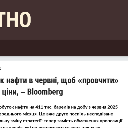
КТНО
5
к нафти в червні, щоб «провчити»
 ціни, – Bloomberg
уток нафти на 411 тис. барелів на добу з червня 2025
ереднього місяця. Це вже друге поспіль несподіване
ьну зміну стратегії: тепер замість обмеження пропозиції
 на членів, які не дотримуються квот, таких як