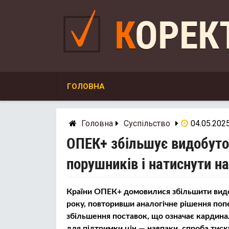
Skip
to
КОРЕ
content
ГОЛОВНА
Головна
Суспільство
04.05.202
ОПЕК+ збільшує видобуто
порушників і натиснути на
Країни ОПЕК+ домовилися збільшити видоб
року, повторивши аналогічне рішення поп
збільшення поставок, що означає кардинал
для підтримки цін — навпаки, спроба тиску