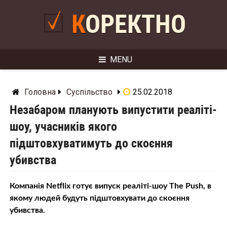
Skip
to
КОРЕКТНО
content
MENU
Головна
Суспільство
25.02.2018
Незабаром планують випустити реаліті-
шоу, учасників якого
підштовхуватимуть до скоєння
убивства
Компанія Netflix готує випуск реаліті-шоу The Push, в
якому людей будуть підштовхувати до скоєння
убивства.