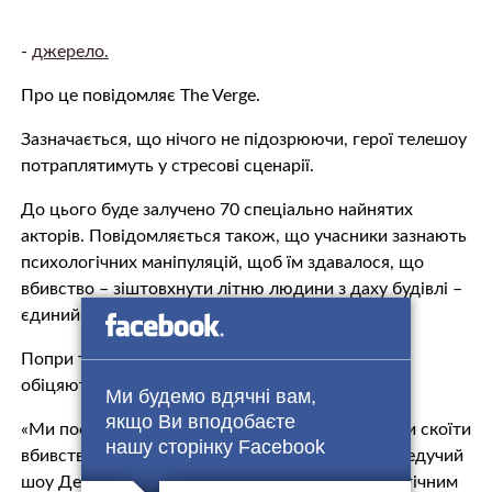
-
джерело.
Про це повідомляє The Verge.
Зазначається, що нічого не підозрюючи, герої телешоу
потраплятимуть у стресові сценарії.
До цього буде залучено 70 спеціально найнятих
акторів. Повідомляється також, що учасники зазнають
психологічних маніпуляцій, щоб їм здавалося, що
вбивство – зіштовхнути літню людини з даху будівлі –
єдиний їхній вибір.
Попри те, наголошується, що творці телешоу
обіцяють не допустити реальних смертей.
Ми будемо вдячні вам,
якщо Ви вподобаєте
«Ми поставили просте запитання: чи можемо ми скоїти
нашу сторінку Facebook
вбивство під соціальним тиском?», – пояснює ведучий
шоу Деррен Браун, який називає себе «психологічним