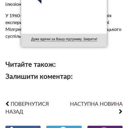
ілюзіоністом».
У 1960-х роках відповідь на це питання дала серія
експериментів американського психолога Стенлі
Мілгрема, який хотів зрозуміти психологію німецького
суспільства за часів Третього Рейху.
Дуже вдячні за Вашу підтримку. Закрити!
Читайте також:
Залишити коментар:
ПОВЕРНУТИСЯ
НАСТУПНА НОВИНА
НАЗАД