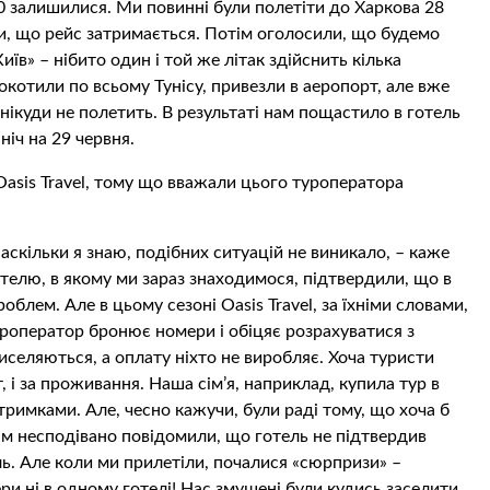
00 залишилися. Ми повинні були полетіти до Харкова 28
ли, що рейс затримається. Потім оголосили, що будемо
їв» – нібито один і той же літак здійснить кілька
окотили по всьому Тунісу, привезли в аеропорт, але вже
 нікуди не полетить. В результаті нам пощастило в готель
ніч на 29 червня.
 Oasis Travel, тому що вважали цього туроператора
аскільки я знаю, подібних ситуацій не виникало, – каже
отелю, в якому ми зараз знаходимося, підтвердили, що в
блем. Але в цьому сезоні Oasis Travel, за їхніми словами,
 Туроператор бронює номери і обіцяє розрахуватися з
иселяються, а оплату ніхто не виробляє. Хоча туристи
, і за проживання. Наша сім’я, наприклад, купила тур в
затримками. Але, чесно кажучи, були раді тому, що хоча б
нам несподівано повідомили, що готель не підтвердив
ель. Але коли ми прилетіли, почалися «сюрпризи» –
ри ні в одному готелі! Нас змушені були кудись заселити,