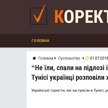
Skip
to
КОРЕ
content
ГОЛОВНА
Головна
Суспільство
01.07.201
“Не їли, спали на підлозі
Тунісі українці розповіли
Українські туристи, які застрягли в Тунісі