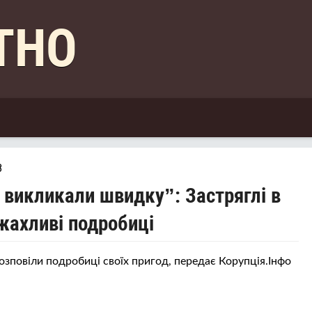
КТНО
8
 і викликали швидку”: Застряглі в
 жахливі подробиці
, розповіли подробиці своїх пригод, передає Корупція.Інфо