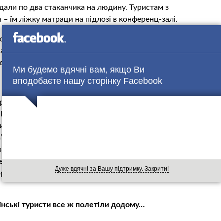
идали по два стаканчика на людину. Туристам з
 – їм ліжку матраци на підлозі в конференц-залі.
іли, що з тих пір, як нас сюди привезли, Oasis Travel не
ам, вважайте, подарували дві ночі, але займатися
є наміру.
Ми будемо вдячні вам, якщо Ви
вподобаєте нашу сторінку Facebook
привезли туристів з Джерби, які теж не змогли відлетіти.
. Представник туроператора не зміг нічого пояснити і
ми на зв’язок не виходить. В готелі є офіс цього
’являвся. Виглядає так, як ніби вони просто втекли. І адже
к. А в цілому в Тунісі в такій ситуації опинилися більше
vel. З деяких готелів людей виселили – і за ними взагалі
Дуже вдячні за Вашу підтримку. Закрити!
рт, ні в інші готелі. Наскільки я знаю, вони так і сидять на
їнські туристи все ж полетіли додому…