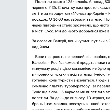
– Полетіли всього 125 чоловік. А понад 8
червня о 7.35. Спочатку нам просто сказа
летіти за маршрутом «Монастир-Харків – Ки
посадок. О 16.00 нас забрали з готелю. Пр
через півгодини стало зрозуміло, що ніхто
в місті Сусс. Ми до нього добралися вже в 
За словами Валерії, вони купили путівки в
надійним.
– Вони працюють не перший рік і раніше, н
Валерія. – Російськомовні представники г
минулому році з цією компанією не було про
в «чорних списках» у всіх готелях Тунісу.
готелем, коли туристи виселяться. Люди в
сумлінно платять туроператору і за переліт
Туніс ще в січні. З Харкова ми вилетіли з 
полетіли. За день до вильоту, 13 червня, 
бронь і нас, мовляв, повезуть в інший гот
з’ясувалося, що у нас не заброньовані номе