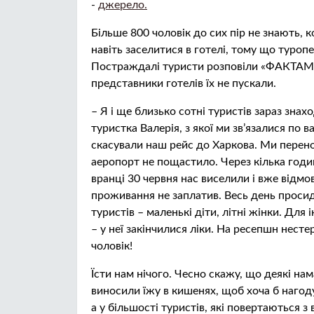
-
джерело.
Більше 800 чоловік до сих пір не знають, к
навіть заселитися в готелі, тому що туропе
Постраждалі туристи розповіли «ФАКТАМ», 
представники готелів їх не пускали.
– Я і ще близько сотні туристів зараз знах
туристка Валерія, з якої ми зв’язалися по 
скасували наш рейс до Харкова. Ми переноч
аеропорт не пощастило. Через кілька годин
вранці 30 червня нас виселили і вже відм
проживання не заплатив. Весь день просид
туристів – маленькі діти, літні жінки. Дл
– у неї закінчилися ліки. На ресепшн несте
чоловік!
Їсти нам нічого. Чесно скажу, що деякі на
виносили їжу в кишенях, щоб хоча б нагоду
а у більшості туристів, які повертаються 