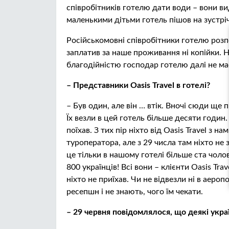
співробітників готелю дати води – вони в
маленькими дітьми готель пішов на зустріч
Російськомовні співробітники готелю розпов
заплатив за наше проживання ні копійки. Н
благодійністю господар готелю далі не ма
– Представники Oasis Travel в готелі?
– Був один, але він … втік. Вночі сюди ще 
Їх везли в цей готель більше десяти годин
поїхав. З тих пір ніхто від Oasis Travel з на
туроператора, але з 29 числа там ніхто не з
це тільки в нашому готелі більше ста чолові
800 українців! Всі вони – клієнти Oasis Tra
ніхто не приїхав. Чи не відвезли ні в аеропо
ресепшн і не знають, чого їм чекати.
– 29 червня повідомлялося, що деякі укра