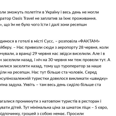
оли зможуть полетіти в Україну і весь день не могли
ратор Oasis Travel не заплатив за їхнє проживання.
що їм не було чого їсти і далі зони ресепшн
одимося в готелі в місті Сусс, – розповіла «ФАКТАМ»
вайберу. – Нас привезли сюди з аеропорту 28 червня, коли
ували, а вранці 29 червня нас звідси виселили. Але і в
 заселили назад, і ніч на 30 червня ми теж провели тут. А
овилися заселяти назад, тому що туроператор за наше
іли на ресепшн. Нас тут більше ста чоловік. Серед
я інсулінозалежній туристки довелося викликати «швидку»
рпна задуха. Уявіть – там весь день сиділо більше ста
магалися проникнути з натовпом туристів в ресторан і
вати дітей. Тут мінімальна ціна за шматок піци – 5 євро,
з відпочинку, грошей з собою немає. Просили