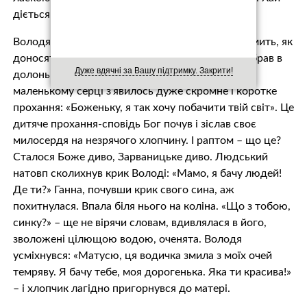
діється все під твоїм святим омoфором».
Володя стояв біля джерела, слухав, як воно шумить, як
доносяться людські голоси, шум і гамір. Він набрав в
Дуже вдячні за Вашу підтримку. Закрити!
долоньки цілющої водиці, обмив своє личко. У
маленькому серці з’явилось дуже скромне і коротке
прохання: «Боженьку, я так хочу побачити твій світ». Це
дитяче прохання-сповідь Бог почув і зіслав своє
милосердя на незрячoго хлопчину. І раптом – що це?
Сталося Боже диво, Зарваницьке диво. Людський
натовп сколихнув крик Володі: «Мамо, я бачу людей!
Де ти?» Ганна, почувши крик свого сина, аж
похитнулася. Впала біля нього на коліна. «Що з тобою,
синку?» – ще не вірячи словам, вдивлялася в його,
зволожені цілющою водою, оченята. Володя
усміхнувся: «Матусю, ця водичка змила з моїх очей
темряву. Я бачу тебе, моя дорогенька. Яка ти красива!»
– і хлопчик лагідно пригорнувся до матері.