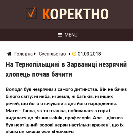
Skip
to
КОРЕКТНО
content
MENU
Головна
Суспільство
01.03.2018
На Тернопільщині в Зарваниці незрячий
хлопець почав бачити
Володя був незрячим з самого дитинства. Він не бачив
білого світу: ні неба, ні землі, ні батьків, ні інших
речей, що його оточували з дня його народження.
Мати – Ганна, як та пташка, побивалася з горя і
кидалася до різних клінік, професорів. Але… діагноз
був невтішний: зорові нерви настільки вражені, що їх
нічим не можна уже відновити.