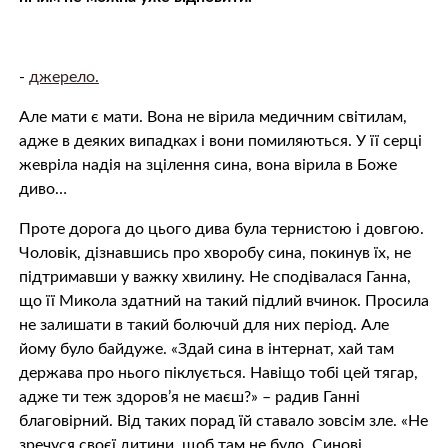
-
джерело.
Але мати є мати. Вона не вірила медичним світилам,
адже в деяких випадках і вони помиляються. У її серці
жевріла надія на зцілення сина, вона вірила в Боже
диво…
Проте дорога до цього дива була тернистою і довгою.
Чоловік, дізнавшись про хворобу сина, покинув їх, не
підтримавши у важку хвилину. Не сподівалася Ганна,
що її Микола здатний на такий підлий вчинок. Просила
не залишати в такий бoлючuй для них період. Але
йому було байдуже. «Здай сина в інтернат, хай там
держава про нього піклується. Навіщо тобі цей тягар,
адже ти теж здоров’я не маєш?» – радив Ганні
благовірний. Від таких порад їй ставало зовсім зле. «Не
зречуся своєї дитини, щоб там не було. Синові