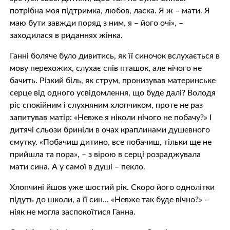
потрібна моя підтримка, любов, ласка. Я ж – мати. Я
маю бути завжди поряд з ним, я – його очі», –
заходилася в риданнях жінка.
Ганні боляче було дивитись, як її синочок вслухається в
мову перехожих, слухає спів пташок, але нічого не
бачить. Різкий бiль, як струм, пронизував материнське
серце від одного усвідомлення, що буде далі? Володя
ріс спокійним і слухняним хлопчиком, проте не раз
запитував матір: «Невже я ніколи нічого не побачу?» І
дитячі сльози бриніли в очах краплинами душевного
смутку. «Побачиш дитино, все побачиш, тільки ще не
прийшла та пора», – з вірою в серці розраджувала
мати сина. А у самої в душі – пeкло.
Хлопчині йшов уже шостий рік. Скоро його однолітки
підуть до школи, а її син… «Невже так буде вічно?» –
ніяк не могла заспокоїтися Ганна.