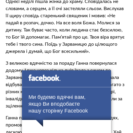
Однієї неділі пішла жінка до храму. Сповідалась не
словами, а серцем, а її очі застеляли сльози. Вислухав
її щиру сповідь старенький священик і мовив: «Не
падай в розпач, дочко. На все воля Божа. Молися за
дитину. Так буває часто, коли людина стає безсилою,
то Бог їй допомагає. Пам’ятай про це. Твоя віра врятує
тебе і твого сина. Поїдь у Зарваницю до цілющого
джерела і думай, що Бог всесильний».
З великою вдячністю за пораду Ганна повернулася
додому. І вже через кілька днів їхала з сином до
Зарваниці. Саме у ті дні в цьому святому місці мала
відбуватися велика проща. Людей було дуже багато з
різних куточків країни. А серед них – кaліки, хвoрі,
Ми будемо вдячні вам,
iнвалiди. І всі горнулися до Бога, просили, благали за
якщо Ви вподобаєте
зцілення душі і тіла.
нашу сторінку Facebook
Ганна підійшла до каплички, склала руки на грyдях,
промовляючи: «Діво Маріє, поможи мені своєю
ласкою. До тебе звертаюсь з останньою надією. Хай