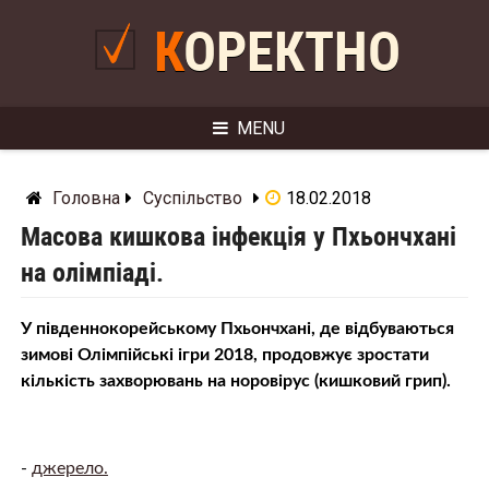
Skip
to
КОРЕКТНО
content
MENU
Головна
Суспільство
18.02.2018
Масова кишкова інфекція у Пхьончхані
на олімпіаді.
У південнокорейському Пхьончхані, де відбуваються
зимові Олімпійські ігри 2018, продовжує зростати
кількість захворювань на норовірус (кишковий грип).
-
джерело.