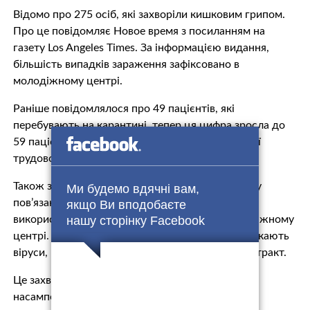
Відомо про 275 осіб, які захворіли кишковим грипом.
Про це повідомляє Новое время з посиланням на
газету Los Angeles Times. За інформацією видання,
більшість випадків зараження зафіксовано в
молодіжному центрі.
Раніше повідомлялося про 49 пацієнтів, які
перебувають на карантині, тепер ця цифра зросла до
59 пацієнтів. Решта повернулися до повноцінної
трудової діяльності.
Також зазначається, що спалах кишкового грипу
Ми будемо вдячні вам,
пов’язаний із забрудненою водою, яку
якщо Ви вподобаєте
використовували для приготування їжі в молодіжному
нашу сторінку Facebook
центрі. Що таке кишковий грип? Хворобу викликають
віруси, що потрапляють у шлунково-кишковий тракт.
Це захворювання небезпечне ускладненнями,
насамперед розвитком дисбактеріозу.