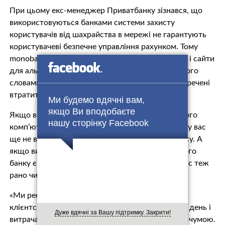
При цьому екс-менеджер Приватбанку зізнався, що
використовуються банками системи захисту
користувачів від шахрайства в мережі не гарантують
користувачеві безпечне управління рахунком. Тому
monobank і не має наміру створювати програми і сайти
для альтернативних платформ. Більш того, за його
словами, всі користувачі системи Приват24 приречені
втратити свої гроші.
Ми будемо вдячні вам,
якщо Ви вподобаєте
Якщо ви користуєтеся клієнт-банком з звичайного
нашу сторінку Facebook
комп’ютера, то можете бути впевнені, що якщо у вас
ще не вкрали гроші, це всього лише питання часу. А
якщо ви не користуєтеся комп’ютером, а у вашого
банку є комп’ютерна версія клієнт-банку, то у вас теж
рано чи пізно вкрадуть гроші.
«Ми реєстрували сотні випадків компрометації
клієнтських рахунків в десктопному Приват24 в день і
Дуже вдячні за Вашу підтримку. Закрити!
витрачали титанічні зусилля на боротьбу з цією чумою.