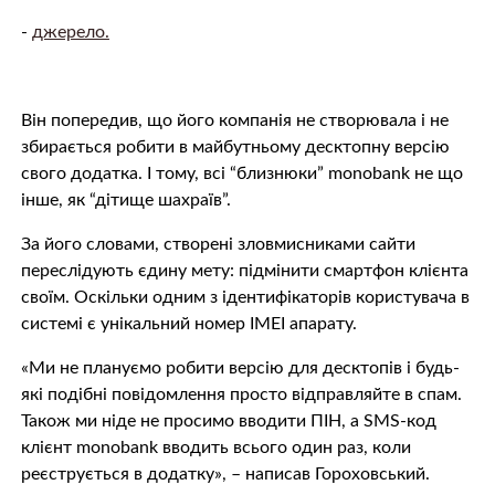
-
джерело.
Він попередив, що його компанія не створювала і не
збирається робити в майбутньому десктопну версію
свого додатка. І тому, всі “близнюки” monobank не що
інше, як “дітище шахраїв”.
За його словами, створені зловмисниками сайти
переслідують єдину мету: підмінити смартфон клієнта
своїм. Оскільки одним з ідентифікаторів користувача в
системі є унікальний номер IMEI апарату.
«Ми не плануємо робити версію для десктопів і будь-
які подібні повідомлення просто відправляйте в спам.
Також ми ніде не просимо вводити ПІН, а SMS-код
клієнт monobank вводить всього один раз, коли
реєструється в додатку», – написав Гороховський.