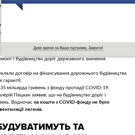
чної діагностики онкологічних захворювань в Україні” у
лізація цього проєкту відбувалася цього року. Мовляв, за
ділених грошей.
Дуже вдячні за Вашу підтримку. Закрити!
емонт і будівництво доріг державного значення
 уклали договір на фінансування дорожнього будівництва
 гарантії.
35 мільярда гривень з фонду протидії COVID-19.
лерій Пацкан заявив, що на будівництво доріг і
ивень. Водночас
на кошти з COVID-фонду не було
ентиляції легенів.