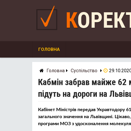
Skip
to
КОРЕ
content
ГОЛОВНА
Головна
Суспільство
29.10.202
Кабмін забрав майже 62 м
підуть на дороги на Льві
Кабінет Міністрів передав Укравтодору 61
загального значення на Львівщині. Цікав
програми МОЗ з удосконалення молекуляр