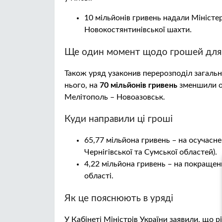
10 мільйонів гривень надали Міністе
Новокостянтинівської шахти.
Ще один момент щодо грошей для
Також уряд узаконив перерозподіл загаль
нього, на
70 мільйонів гривень
зменшили об
Мелітополь – Новоазовськ.
Куди направили ці гроші
65,77 мільйона гривень – на осучасне
Чернігівської та Сумської областей).
4,22 мільйона гривень – на покращенн
області.
Як це пояснюють в уряді
У Кабінеті Міністрів України заявили, що