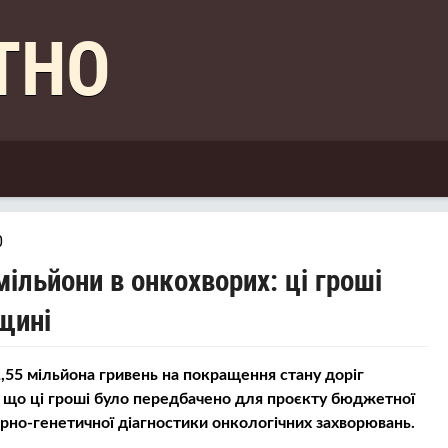
КТНО
0
ільйони в онкохворих: ці гроші
вщині
,55 мільйона гривень на покращення стану доріг
о, що ці гроші було передбачено для проєкту бюджетної
но-генетичної діагностики онкологічних захворювань.