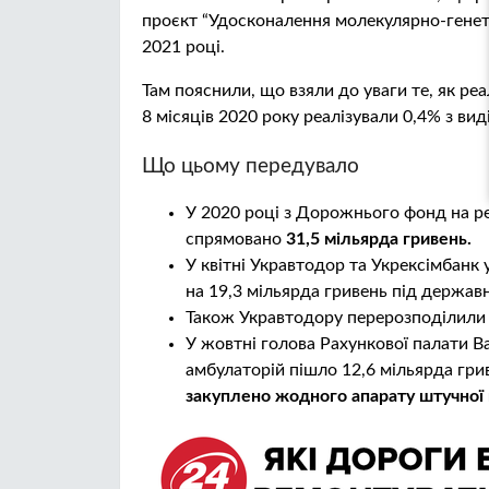
проєкт “Удосконалення молекулярно-генети
2021 році.
Там пояснили, що взяли до уваги те, як реа
8 місяців 2020 року реалізували 0,4% з ви
Що цьому передувало
У 2020 році з Дорожнього фонд на р
спрямовано
31,5 мільярда гривень.
У квітні Укравтодор та Укрексімбанк
на 19,3 мільярда гривень під державні
Також Укравтодору перерозподілили 
У жовтні голова Рахункової палати Ва
амбулаторій пішло 12,6 мільярда гр
закуплено жодного апарату штучної в