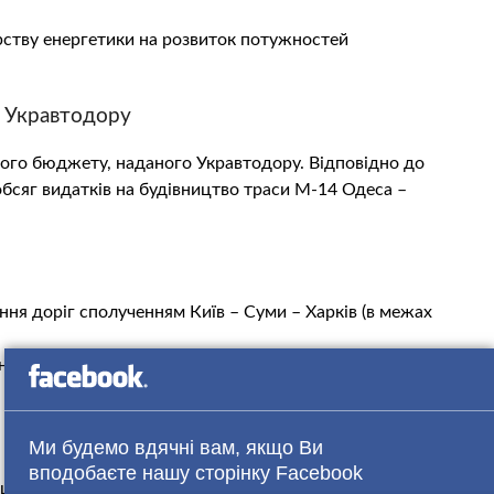
рству енергетики на розвиток потужностей
 Укравтодору
ного бюджету, наданого Укравтодору. Відповідно до
сяг видатків на будівництво траси М-14 Одеса –
ння доріг сполученням Київ – Суми – Харків (в межах
я стану доріг загального користування у Львівській
Ми будемо вдячні вам, якщо Ви
вподобаєте нашу сторінку Facebook
 рішення про перерозподіл грошей дозволить завершити