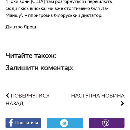
“Поки вони [США] там розгорнуться і перешлють
сюди якісь війська, ми вже стоятимемо біля Ла-
Маншу”, – ппригрозив білоруський диктатор.
Дмuтро Ярош
Читайте також:
Залишити коментар:
ПОВЕРНУТИСЯ
НАСТУПНА НОВИНА
НАЗАД
Поділитися
Поділитися
Поділитися