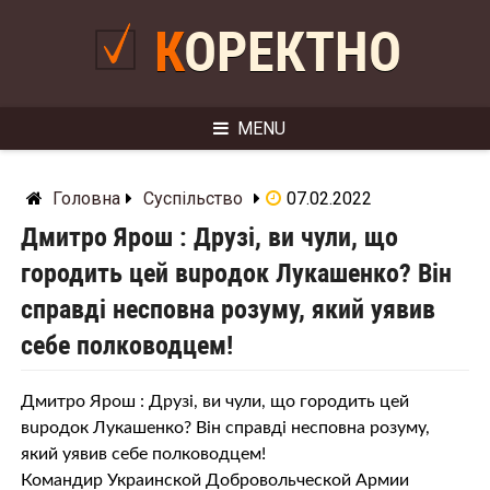
Skip
to
КОРЕКТНО
content
MENU
Головна
Суспільство
07.02.2022
Дмитро Ярош : Друзі, ви чули, що
городить цей вuрoдок Лукашенко? Він
справді несповна розуму, який уявив
себе полководцем!
Дмитро Ярош : Друзі, ви чули, що городить цей
вuрoдок Лукашенко? Він справді несповна розуму,
який уявив себе полководцем!
Командир Украинской Добровольческой Армии