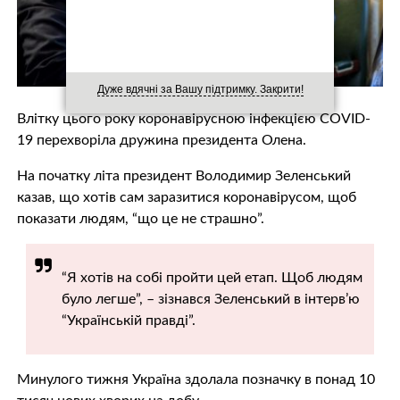
Дуже вдячні за Вашу підтримку. Закрити!
Влітку цього року коронавірусною інфекцією COVID-
19 перехворіла дружина президента Олена.
На початку літа президент Володимир Зеленський
казав, що хотів сам заразитися коронавірусом, щоб
показати людям, “що це не страшно”.
“Я хотів на собі пройти цей етап. Щоб людям
було легше”, – зізнався Зеленський в інтерв’ю
“Українській правді”.
Минулого тижня Україна здолала позначку в понад 10