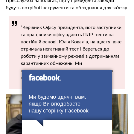
Пресслужба наполягає, що у президента завжди
будуть потрібні інструменти та обладнання для зв’язку.
“Керівник Офісу президента, його заступники
та працівники офісу здають ПЛР-тести на
постійній основі. Юлія Ковалів, на щастя, вже
отримала негативний тест і береться до
роботи у звичайному режимі з дотриманням
карантинних обмежень. Ми
повідомлятимемо про стан президента та
працівників офісу”, – йдеться в заяві.
Ми будемо вдячні вам,
якщо Ви вподобаєте
нашу сторінку Facebook