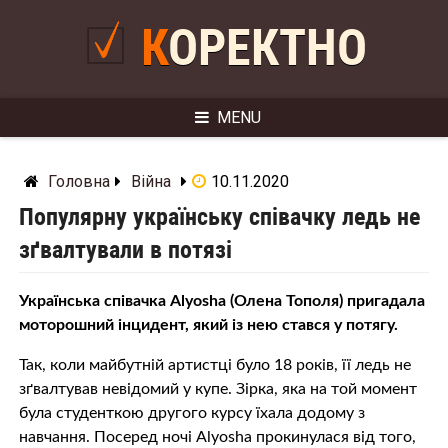
Skip
to
КОРЕКТНО
content
MENU
Головна
Війна
10.11.2020
Популярну українську співачку ледь не
зґвалтували в потязі
Українська співачка Alyosha (Олена Тополя) пригадала
моторошний інцидент, який із нею стався у потягу.
Так, коли майбутній артистці було 18 років, її ледь не
зґвалтував невідомий у купе. Зірка, яка на той момент
була студенткою другого курсу їхала додому з
навчання. Посеред ночі Alyosha прокинулася від того,