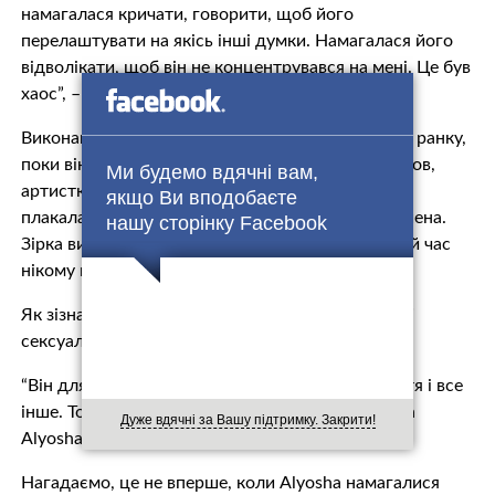
намагалася кричати, говорити, щоб його
перелаштувати на якісь інші думки. Намагалася його
відволікати, щоб він не концентрувався на мені. Це був
хаос”, – поділилася зірка.
Виконавиця боролася із сусідом в купе до 04:00 ранку,
поки він не вийшов у Дніпрі. Коли кривдник пішов,
Ми будемо вдячні вам,
артистка просто сіла та сиділа мовчки. Вона не
якщо Ви вподобаєте
плакала і не кричала, настільки була приголомшена.
нашу сторінку Facebook
Зірка вийшла на станції в Запоріжжі та тривалий час
нікому не розповідала про цей інцидент.
Як зізналася Alyosha, цей інцидент вплинув на її
сексуальне життя.
“Він для мене не такий важливий, як інші почуття і все
інше. Тобто я можу жити без цього”, – зазначила
Дуже вдячні за Вашу підтримку. Закрити!
Alyosha.
Нагадаємо, це не вперше, коли Alyosha намагалися