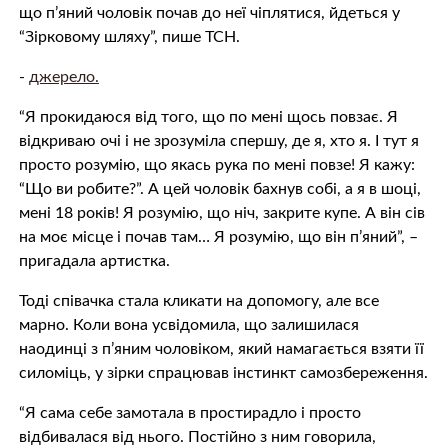
що п’яний чоловік почав до неї чіплятися, йдеться у
“Зірковому шляху”, пише ТСН.
-
джерело.
“Я прокидаюся від того, що по мені щось повзає. Я
відкриваю очі і не зрозуміла спершу, де я, хто я. І тут я
просто розумію, що якась рука по мені повзе! Я кажу:
“Що ви робите?”. А цей чоловік бахнув собі, а я в шоці,
мені 18 років! Я розумію, що ніч, закрите купе. А він сів
на моє місце і почав там… Я розумію, що він п’яний”, –
пригадала артистка.
Тоді співачка стала кликати на допомогу, але все
марно. Коли вона усвідомила, що залишилася
наодинці з п’яним чоловіком, який намагається взяти її
силоміць, у зірки спрацював інстинкт самозбереження.
“Я сама себе замотала в простирадло і просто
відбивалася від нього. Постійно з ним говорила,