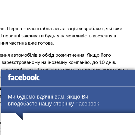
ин. Перша – масштабна легалізація «євроблях», які вже
які повинні закривати будь-яку можливість ввезення в
ання частина вже готова.
ення автомобілів в обхід розмитнення. Якщо його
, зареєстрованому на іноземну компанію, до 10 днів.
ь автомобілів в Литві, реєструють на місцеву компанію, і
 користування машиною.
0 днів – доведеться підтверджувати це документами. А
 передасть авто в користування комусь іншому, або зовсім
Ми будемо вдячні вам, якщо Ви
вподобаєте нашу сторінку Facebook
траф 17 000 грн.
 посилять. Поліція і фіскальна служба отримають доступ
тримають право зупиняти водіїв на єврономерах і
 Для цього створять електронну базу автомобілів, які