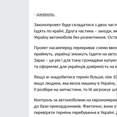
-
джерело.
Законопроект буде складатися з двох част
їздять по країні. Друга частина – заходи, 
Україну автомобілів без розмитнення. Ост
Проект насамперед перекриває схеми ввез
приймуть, українці зможуть їздити на авто
Зараз – це рік і для тому громадяни купуют
та оформляє для українців довіреність на
Якщо ж знадобитися термін більше, ніж 1
якщо людина, яка везла машину в Україну,
її розбере на запчастини, то їй загрожує ш
Контроль за автомобілями на єврономерах
до бази прикордонників. Фактично, вони о
перевіряти терміни перебування в Україні.