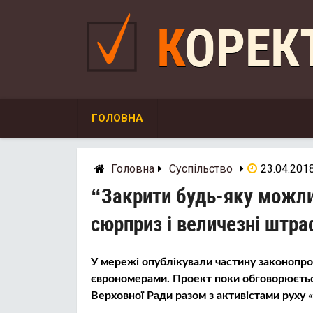
Skip
to
КОРЕ
content
ГОЛОВНА
Головна
Суспільство
23.04.201
“Закрити будь-яку можли
сюрприз і величезні штра
У мережі опублікували частину законопрое
єврономерами. Проект поки обговорюється 
Верховної Ради разом з активістами руху