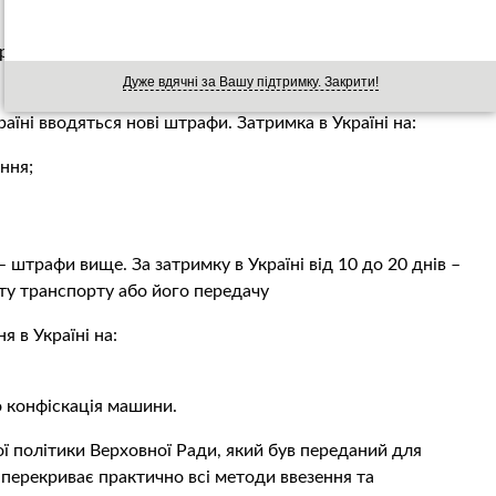
реєстрацію машин, які в’їжджають в країну більш, ніж на
Дуже вдячні за Вашу підтримку. Закрити!
аїні вводяться нові штрафи. Затримка в Україні на:
ння;
штрафи вище. За затримку в Україні від 10 до 20 днів –
ату транспорту або його передачу
 в Україні на:
о конфіскація машини.
ї політики Верховної Ради, який був переданий для
перекриває практично всі методи ввезення та