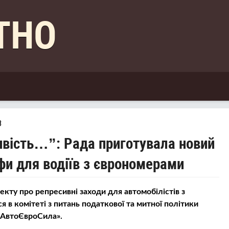
КТНО
8
вість…”: Рада приготувала новий
фи для водіїв з єврономерами
кту про репресивні заходи для автомобілістів з
в комітеті з питань податкової та митної політики
 «АвтоЄвроСила».