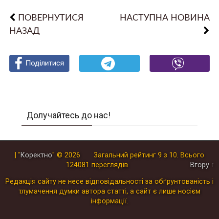
ПОВЕРНУТИСЯ
НАСТУПНА НОВИНА
НАЗАД
Поділитися
Поділитися
Поділитися
Долучайтесь до нас!
| "
Коректно
"
© 2026
Загальний рейтинг
9
з
10
.
Всього
124081
переглядів
Вгору ↑
Редакція сайту не несе відповідальності за обґрунтованість і
тлумачення думки автора статті, а сайт є лише носієм
інформації.