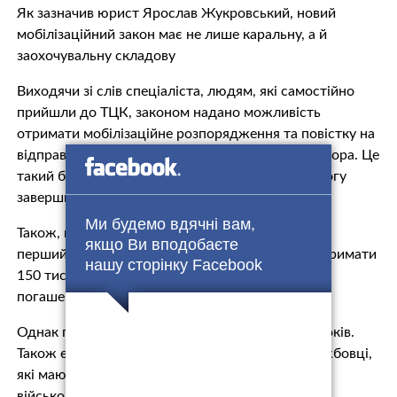
Як зазначив юрист Ярослав Жукровський, новий
мобілізаційний закон має не лише каральну, а й
заохочувальну складову
Виходячи зі слів спеціаліста, людям, які самостійно
прийшли до ТЦК, законом надано можливість
отримати мобілізаційне розпорядження та повістку на
відправку не цього ж дня, а через місяць чи півтора. Це
такий бонус від держави, щоб людина мала змогу
завершити свої справи.
Ми будемо вдячні вам,
Також, коли військовозобов’язаний укладає свій
якщо Ви вподобаєте
перший контракт, йому надають можливість отримати
нашу сторінку Facebook
150 тисяч на купівлю транспортного засобу та
погашення першого внеску іпотечного кредиту.
Однак перший контракт укладається на п’ять років.
Також є ще одна новація: діючий військовослужбовці,
які мають інвалідність, можуть звільнитися з
військової служби, навіть якщо ВЛК визнали їх