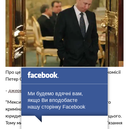
Про це в коментарі
Euractiv
заявив речник Єврокомісії
Петер Стано.
-
джерело.
Ми будемо вдячні вам,
якщо Ви вподобаєте
“Мексика є державою-учасницею Міжнародного
нашу сторінку Facebook
кримінального суду (МКС – ред.) з 2005 року, з
юридичними зобов’язаннями, що випливають із цього.
Тому ми віримо, що Мексика виконає свої зобов’язання