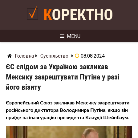
Skip
to
КОРЕКТНО
content
MENU
Головна
Суспільство
08.08.2024
ЄС слідом за Україною закликав
Мексику заарештувати Путіна у разі
його візиту
Європейський Союз закликав Мексику заарештувати
російського диктатора Володимира Путіна, якщо він
приїде на інавгурацію президента Клаудії Шейнбаум.