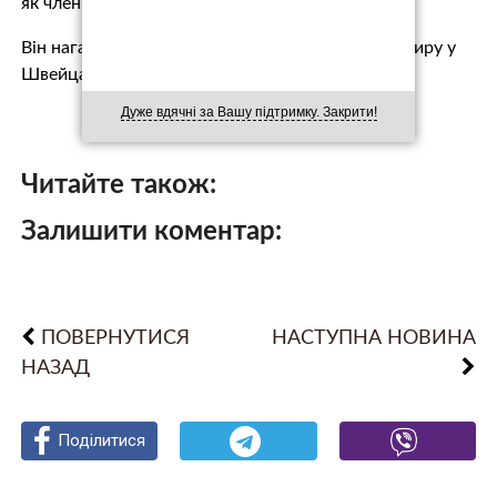
як член МУС”, – зазначив Стано.
Він нагадав, що Мексика взяла участь у саміті миру у
Швейцар…
Дуже вдячні за Вашу підтримку. Закрити!
Читайте також:
Залишити коментар:
ПОВЕРНУТИСЯ
НАСТУПНА НОВИНА
НАЗАД
Поділитися
Поділитися
Поділитися