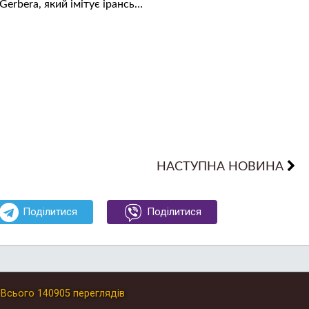
Gerbera, який імітує ірансь…
НАСТУПНА НОВИНА
Поділитися
Поділитися
.
Всього
140905
переглядів