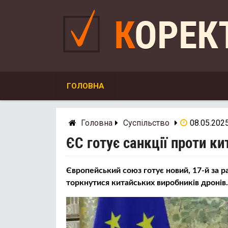
Skip
to
КОРЕ
content
ГОЛОВНА
Головна
Суспільство
08.05.202
ЄС готує санкції проти к
Європейський союз готує новий, 17-й за р
торкнутися китайських виробників дронів.