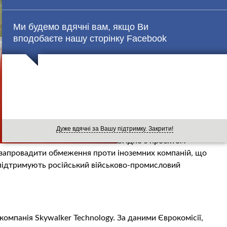
Ми будемо вдячні вам, якщо Ви
вподобаєте нашу сторінку Facebook
Дуже вдячні за Вашу підтримку. Закрити!
Згідно з проектом
 запровадити обмеження проти іноземних компаній, що
підтримують російський військово-промисловий
компанія Skywalker Technology. За даними Єврокомісії,