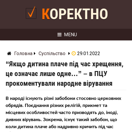
Skip
to
КОРЕКТНО
content
MENU
Головна
Суспільство
29.01.2022
“Якщо дитина плаче під час хрещення,
це означає лише одне…” – в ПЦУ
прокоментували народне вірування
В народі існують різні забобони стосовно церковних
обрядів. Поєднання різних релігій, прикмет та
місцевих особливостей часто призводять до, іноді,
дивних вірувань. Зокрема, існує такий забобон, що
коли дитина плаче або надривно кричить під час