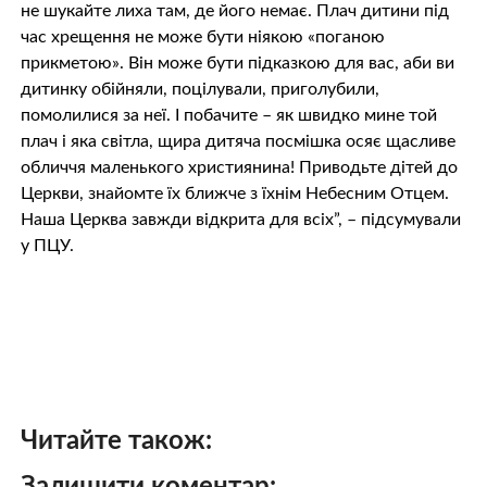
не шукайте лиха там, де його немає. Плач дитини під
час хрещення не може бути ніякою «поганою
прикметою». Він може бути підказкою для вас, аби ви
дитинку обійняли, поцілували, приголубили,
помолилися за неї. І побачите – як швидко мине той
плач і яка світла, щира дитяча посмішка осяє щасливе
обличчя маленького християнина! Приводьте дітей до
Церкви, знайомте їх ближче з їхнім Небесним Отцем.
Наша Церква завжди відкрита для всіх”, – підсумували
у ПЦУ.
Читайте також: