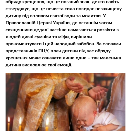
обряду хрещення, що це поганий знак, дехто навіть
стверджує, що це нечиста сила покидає незахищену
дитину під впливом святої води та молитви. У
Православній Церкві України, де останнім часом
священники дедалі частіше намагаються розвіяти в
людей дивні сумніви та міфи, вирішили
прокоментувати і цей народний забобон. За словами
представників ПЦУ, плач дитини під час обряду
хрещення може означати лише одне – так маленька
дитина висловлює свої емоції.