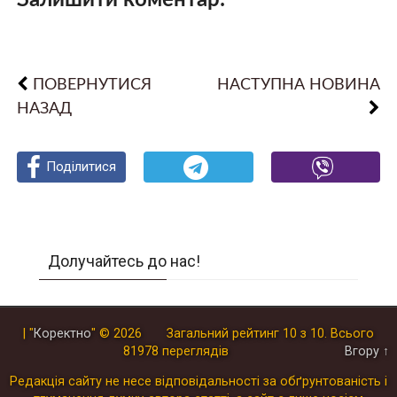
Залишити коментар:
ПОВЕРНУТИСЯ
НАСТУПНА НОВИНА
НАЗАД
Поділитися
Поділитися
Поділитися
Долучайтесь до нас!
| "
Коректно
"
© 2026
Загальний рейтинг
10
з
10
.
Всього
81978
переглядів
Вгору ↑
Редакція сайту не несе відповідальності за обґрунтованість і