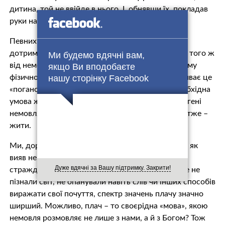
дитина, той не ввійде в нього. І, обнявши їх, покладав
руки на них і благословляв їх» (Мк. 10: 13 – 16).
Певних усталених правил поведінки можуть
дотримуватись дорослі, але як можна вимагати того ж
Ми будемо вдячні вам,
від немовляти? До речі, дитина плаче і при своєму
якщо Ви вподобаєте
нашу сторінку Facebook
фізичному народженні, але чомусь ніхто не називає це
«поганою прикметою». Навпаки, цей плач – необхідна
умова життя, адже перший крик «розкриває» легені
немовляти, даючи змогу самостійно дихати, а отже –
жити.
Ми, дорослі, звикли сприймати плач переважно як
вияв негативних емоцій, пов’язаних із сумом,
Дуже вдячні за Вашу підтримку. Закрити!
стражданнями, болем. Але для немовлят, які ще не
пізнали світ, не опанували навіть слів чи інших способів
виражати свої почуття, спектр значень плачу значно
ширший. Можливо, плач – то своєрідна «мова», якою
немовля розмовляє не лише з нами, а й з Богом? Тож