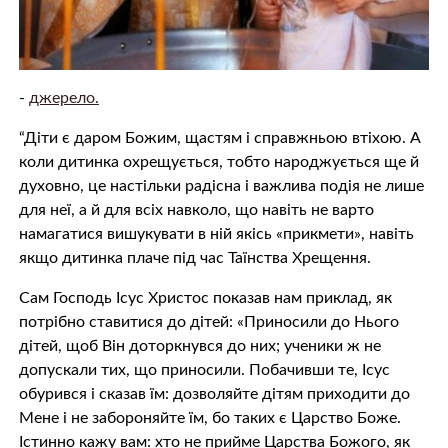
-
джерело.
“Діти є даром Божим, щастям і справжньою втіхою. А
коли дитинка охрещується, тобто народжується ще й
духовно, це настільки радісна і важлива подія не лише
для неї, а й для всіх навколо, що навіть не варто
намагатися вишукувати в ній якісь «прикмети», навіть
якщо дитинка плаче під час Таїнства Хрещення.
Сам Господь Ісус Христос показав нам приклад, як
потрібно ставитися до дітей: «Приносили до Нього
дітей, щоб Він доторкнувся до них; ученики ж не
допускали тих, що приносили. Побачивши те, Ісус
обурився і сказав їм: дозволяйте дітям приходити до
Мене і не забороняйте їм, бо таких є Царство Боже.
Істинно кажу вам: хто не прийме Царства Божого, як