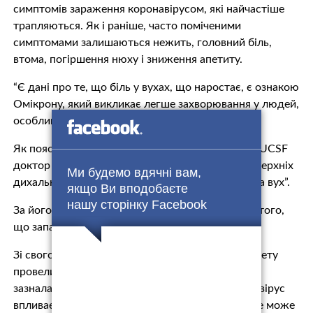
симптомів зараження коронавірусом, які найчастіше
трапляються. Як і раніше, часто поміченими
симптомами залишаються нежить, головний біль,
втома, погіршення нюху і зниження апетиту.
“Є дані про те, що біль у вухах, що наростає, є ознакою
Омікрону, який викликає легше захворювання у людей,
особливо у вакцинованих”, – йдеться у виданні.
Як пояснив експерт з інфекційних захворювань UCSF
доктор Пітер Чін-Хонг: “Вірус накопичується у верхніх
Ми будемо вдячні вам,
дихальних шляхах, а це близько до носа, очей та вух”.
якщо Ви вподобаєте
нашу сторінку Facebook
За його словами, саме цей факт призводить до того,
що запалюються і вуха зокрема.
Зі свого боку вчені зі Стенфордського університету
провели тести на моделі внутрішнього вуха, що
зазнала впливу коронавірусу, щоб побачити, як вірус
впливає на систему слуху. Вони з’ясували, що це може