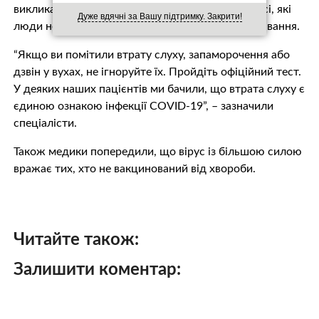
викликати болючі симптоми у внутрішньому вусі, які
Дуже вдячні за Вашу підтримку. Закрити!
люди не завжди сприймають як ознаку захворювання.
“Якщо ви помітили втрату слуху, запаморочення або
дзвін у вухах, не ігноруйте їх. Пройдіть офіційний тест.
У деяких наших пацієнтів ми бачили, що втрата слуху є
єдиною ознакою інфекції COVID-19”, – зазначили
спеціалісти.
Також медики попередили, що вірус із більшою силою
вражає тих, хто не вакцинований від хвороби.
Читайте також:
Залишити коментар: