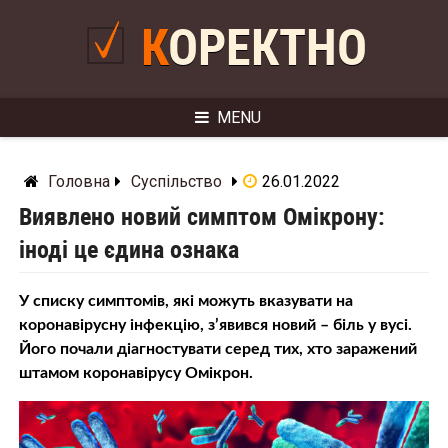
Skip
to
КОРЕКТНО
content
MENU
Головна
Суспільство
26.01.2022
Виявлено новий симптом Омікрону:
іноді це єдина ознака
У списку симптомів, які можуть вказувати на
коронавірусну інфекцію, з’явився новий – біль у вусі.
Його почали діагностувати серед тих, хто заражений
штамом коронавірусу Омікрон.