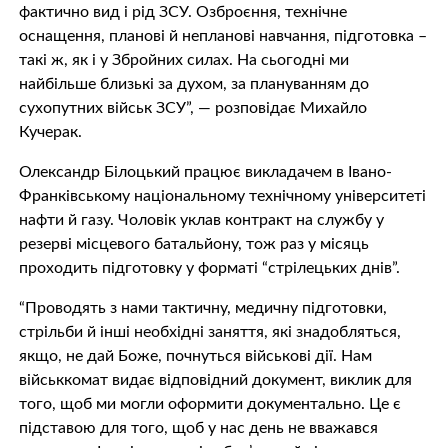
фактично вид і рід ЗСУ. Озброєння, технічне
оснащення, планові й непланові навчання, підготовка –
такі ж, як і у Збройних силах. На сьогодні ми
найбільше близькі за духом, за плануванням до
сухопутних військ ЗСУ”, — розповідає Михайло
Кучерак.
Олександр Білоцький працює викладачем в Івано-
Франківському національному технічному університеті
нафти й газу. Чоловік уклав контракт на службу у
резерві місцевого батальйону, тож раз у місяць
проходить підготовку у форматі “стрілецьких днів”.
“Проводять з нами тактичну, медичну підготовки,
стрільби й інші необхідні заняття, які знадобляться,
якщо, не дай Боже, почнуться військові дії. Нам
військкомат видає відповідний документ, виклик для
того, щоб ми могли оформити документально. Це є
підставою для того, щоб у нас день не вважався