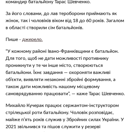
командир батальйону Тарас Шевченко.
За його словами, до лав тероборони приймають як
жінок, так і чоловіків віком від 18 до 60 років. Загалом
в області створили сім батальйонів.
Пише -
джерело.
“У кожному районі Івано-Франківщини є батальйон.
Для того, щоб не дати можливості противнику
проникнути у те чи інше місто, створюються
батальйони. Їхнє завдання — охороняти важливі
об’єкти, виявляти незаконні збройні формування, а
також дати можливість нашому місцевому
самоврядуванню працювати”, — каже Тарас Шевченко.
Михайло Кучерак працює сержантом-інструктором
стрілецької роти батальйону. Чоловік розповідає,
майже п’ять років служив у Збройних силах України. У
2021 звільнився та пішов служити у резерві