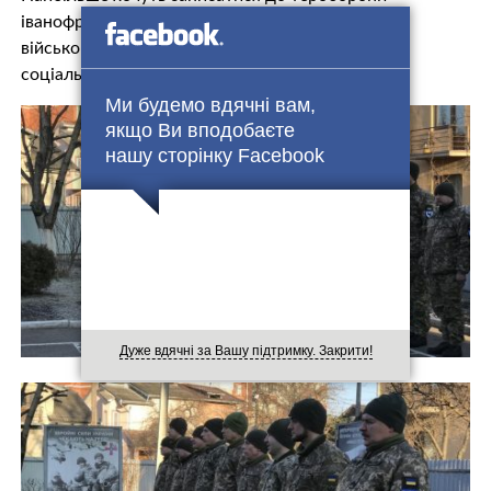
іванофранківці віком від 40 до 50 років, каже
військовий комісар центру комплектування та
соціальної підтримки Ігор Сорокопуд.
Ми будемо вдячні вам,
якщо Ви вподобаєте
нашу сторінку Facebook
Дуже вдячні за Вашу підтримку. Закрити!