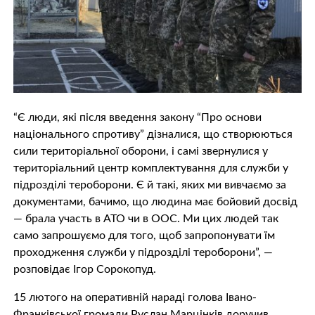
“Є люди, які після введення закону “Про основи
національного спротиву” дізналися, що створюються
сили територіальної оборони, і самі звернулися у
територіальний центр комплектування для служби у
підрозділі тероборони. Є й такі, яких ми вивчаємо за
документами, бачимо, що людина має бойовий досвід
— брала участь в АТО чи в ООС. Ми цих людей так
само запрошуємо для того, щоб запропонувати їм
проходження служби у підрозділі тероборони”, —
розповідає Ігор Сорокопуд.
15 лютого на оперативній нараді голова Івано-
Франківської громади Руслан Марцінків доручив