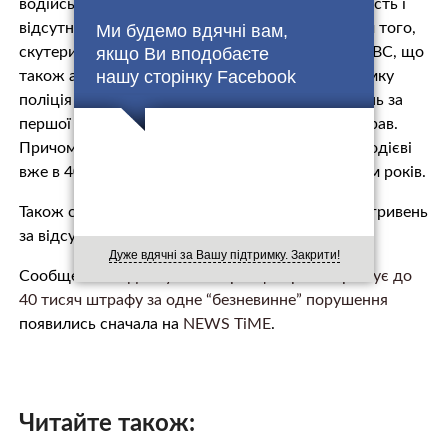
водійської категорії А1. Зважаючи на необізнаність і
відсутність контролю, це мало хто робить. Крім того,
Ми будемо вдячні вам,
якщо Ви вподобаєте
скутери і мопеди потрібно ставити на облік у МВС, що
нашу сторінку Facebook
також активно ігнорується українцями. У підсумку
поліція штрафує таких громадян на 3400 гривень за
першої ж зупинки за ст.126 КУпАП за їзду без прав.
Причому повторне порушення може обійтися водієві
вже в 40 800 гривень з позбавленням прав на сім років.
Також скутериста можуть оштрафувати на 850 гривень
за відсутність реєстрації транспортного засобу.
Дуже вдячні за Вашу підтримку. Закрити!
Сообщение
Водіям у селах і райцентрах загрожує до
40 тисяч штрафу за одне “безневинне” порушення
появились сначала на
NEWS TiME
.
Читайте також: