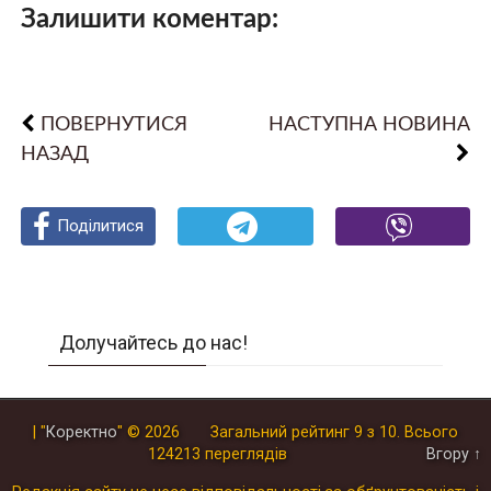
Залишити коментар:
ПОВЕРНУТИСЯ
НАСТУПНА НОВИНА
НАЗАД
Поділитися
Поділитися
Поділитися
Долучайтесь до нас!
| "
Коректно
"
© 2026
Загальний рейтинг
9
з
10
.
Всього
124213
переглядів
Вгору ↑