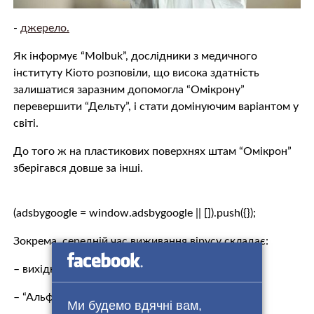
-
джерело.
Як інформує “Molbuk”, дослідники з медичного
інституту Кіото розповіли, що висока здатність
залишатися заразним допомогла “Омікрону”
перевершити “Дельту”, і стати домінуючим варіантом у
світі.
До того ж на пластикових поверхнях штам “Омікрон”
зберігався довше за інші.
(adsbygoogle = window.adsbygoogle || []).push({});
Зокрема, середній час виживання вірусу складає:
– вихідний штам – 56 годин;
– “Альфа” – 191,3 год.;
Ми будемо вдячні вам,