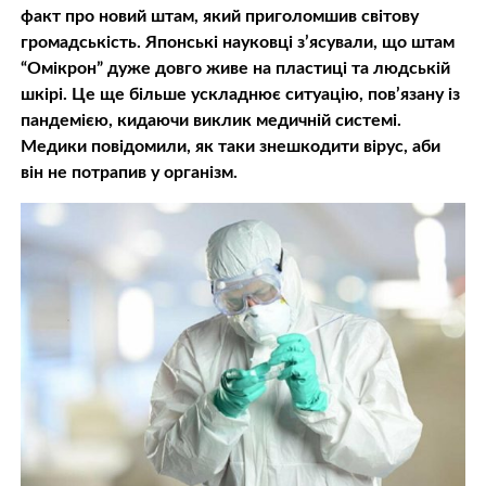
факт про новий штам, який приголомшив світову
громадськість. Японські науковці з’ясували, що штам
“Омікрон” дуже довго живе на пластиці та людській
шкірі. Це ще більше ускладнює ситуацію, пов’язану із
пандемією, кидаючи виклик медичній системі.
Медики повідомили, як таки знешкодити вірус, аби
він не потрапив у організм.