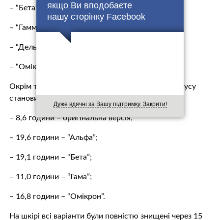
якщо Ви вподобаєте
– “Бета” – 156, 6 год.;
нашу сторінку Facebook
– “Гамма” – 59,3 год.;
– “Дельта” – 114 год.;
– “Омікрон” – 193, 5 год.
Окрім того, на шкірі середній час виживання вірусу
становить:
Дуже вдячні за Вашу підтримку. Закрити!
– 8,6 години – оригінальна версія;
– 19,6 години – “Альфа”;
– 19,1 години – “Бета”;
– 11,0 години – “Гама”;
– 16,8 години – “Омікрон”.
На шкірі всі варіанти були повністю знищені через 15