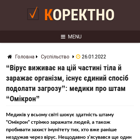
Skip
to
КОРЕКТНО
content
MENU
Головна
Суспільство
26.01.2022
“Вірус виживає на цій частині тіла й
заражає організм, існує єдиний спосіб
подолати загрозу”: медики про штам
“Омікрон”
Медиків у всьому світі шокує здатність штаму
“Омікрон” стрімко заражати людей, а також
пробивати захист імунітету тих, хто вже раніше
нездужав через вірус. Нещодавно з’ясувався ще один