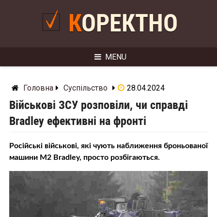
Skip
to
КОРЕКТНО
content
MENU
Головна
Суспільство
28.04.2024
Військові ЗСУ розповіли, чи справді
Bradley ефективні на фронті
Російські військові, які чують наближення броньованої
машини М2 Bradley, просто розбігаються.