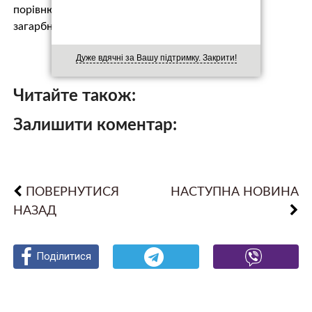
порівнювати з цією броньованою машиною. У
загарбників є на озброє…
Дуже вдячні за Вашу підтримку. Закрити!
Читайте також:
Залишити коментар:
ПОВЕРНУТИСЯ
НАСТУПНА НОВИНА
НАЗАД
Поділитися
Поділитися
Поділитися