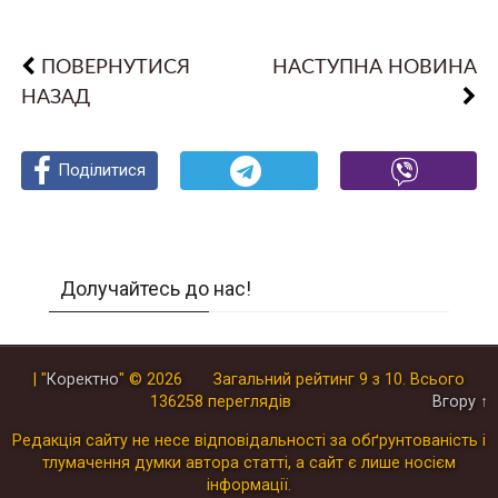
ПОВЕРНУТИСЯ
НАСТУПНА НОВИНА
НАЗАД
Поділитися
Поділитися
Поділитися
Долучайтесь до нас!
| "
Коректно
"
© 2026
Загальний рейтинг
9
з
10
.
Всього
136258
переглядів
Вгору ↑
Редакція сайту не несе відповідальності за обґрунтованість і
тлумачення думки автора статті, а сайт є лише носієм
інформації.