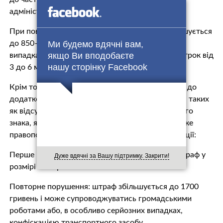
адміністративні правопорушення.
При повторному порушенні сума штрафу збільшується
Ми будемо вдячні вам,
до 850–1700 гривень, а в особливо серйозних
якщо Ви вподобаєте
випадках можливе позбавлення прав водія на строк від
нашу сторінку Facebook
3 до 6 місяців.
Крім того, відсутність бампера може призвести до
додаткових порушень правил дорожнього руху, таких
як відсутність переднього чи заднього номерного
знака, який зазвичай кріпиться на бампері. За таке
правопорушення ПДР передбачено окремі санкції:
Перше порушення правил дорожнього руху: штраф у
Дуже вдячні за Вашу підтримку. Закрити!
розмірі 850 гривень.
Повторне порушення: штраф збільшується до 1700
гривень і може супроводжуватись громадськими
роботами або, в особливо серйозних випадках,
конфіскацією транспортного засобу.