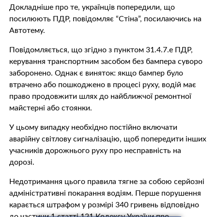
Докладніше про те, українців попередили, що
посилюють ПДР, повідомляє “Стіна”, посилаючись на
Автотему.
Повідомляється, що згідно з пунктом 31.4.7.e ПДР,
керування транспортним засобом без бампера суворо
заборонено. Однак є виняток: якщо бампер було
втрачено або пошкоджено в процесі руху, водій має
право продовжити шлях до найближчої ремонтної
майстерні або стоянки.
У цьому випадку необхідно постійно включати
аварійну світлову сигналізацію, щоб попередити інших
учасників дорожнього руху про несправність на
дорозі.
Недотримання цього правила тягне за собою серйозні
адміністративні покарання водіям. Перше порушення
карається штрафом у розмірі 340 гривень відповідно
до частини 1 статті 121 Кодексу України про