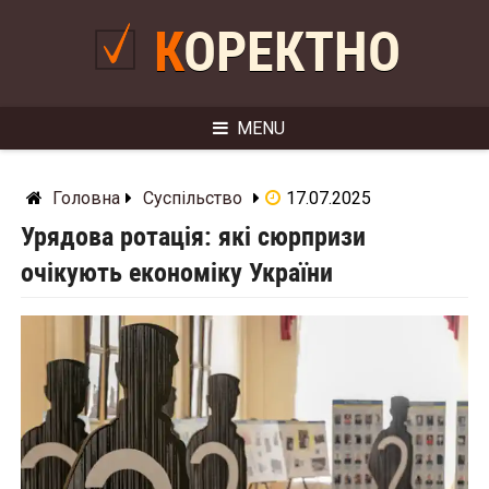
Skip
to
КОРЕКТНО
content
MENU
Головна
Суспільство
17.07.2025
Урядова ротація: які сюрпризи
очікують економіку України