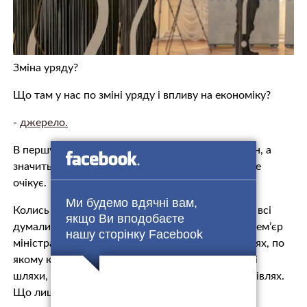
Зміна уряду?
Що там у нас по зміні уряду і впливу на економіку?
-
джерело.
В першу чергу треба відмітити, що суттєвих змін, а
значить і суттєвого впливу на економіку, ніхто не
очікує.
Ми будемо вдячні вам,
Колись перед призначенням нового уряду, коли всі
якщо Ви вподобаєте
думали, то буде Яресько чи Гройсман, фігура премʼєр
нашу сторінку Facebook
міністра багато що визначала. Окреслювала шлях, по
якому країна піде. Зараз такої дилеми немає. Всі
шляхи, всі дорожні карти, малюють в інших будівлях.
Що лише частково пояснюється війною.