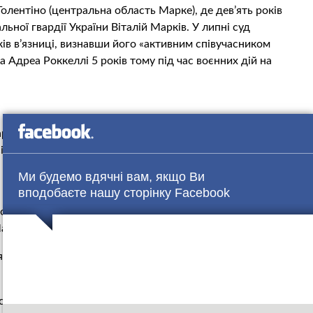
 Толентіно (центральна область Марке), де дев’ять років
ьної гвардії України Віталій Марків. У липні суд
ів в’язниці, визнавши його «активним співучасником
 Адреа Роккеллі 5 років тому під час воєнних дій на
рківа Оксани Максимчук, були люди з різних міст Італії.
сідання до Павії, де протягом року тривав суд над
Ми будемо вдячні вам, якщо Ви
вподобаєте нашу сторінку Facebook
 привітати їхнього сина з Днем захисника України, також
довжує свою боротьбу за особисту честь та за гідність
Марина Буть.
я і називають вирок суду несправедливим і вкрай
яжних Павії , Італія, поширив мотиваційну частин вироку