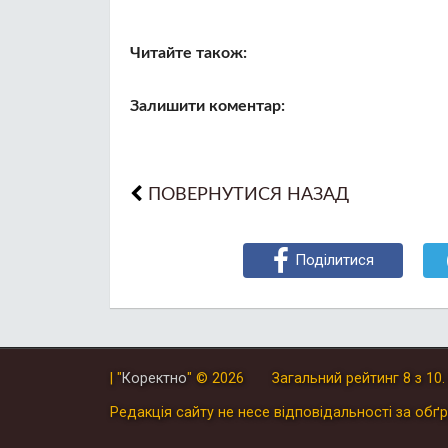
Читайте також:
Залишити коментар:
ПОВЕРНУТИСЯ НАЗАД
Поділитися
| "
Коректно
"
© 2026
Загальний рейтинг
8
з
10
Редакція сайту не несе відповідальності за обґр