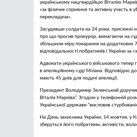
українському нацгвардійцю Віталію Марків
«за фізичне сприяння та активну участь в у
перекладача».
Засудивши солдата на 24 роки, присяжні 
про що просив прокурор, вимагаючи на суді
збільшили міру покарання на додаткових 7 
відповідальності побратимів і України за «з
Адвокати українського військового тепер 
в апеляційному суді Мілана. Відповідно до
мають 45 днів для подачі апеляції.
Президент Володимир Зеленський доручив 
Віталія Марківа”. Згодом у телефонній роз
Української держави “висловив стурбован
На День захисника України, 14 жовтня, у 
зберуться його побратими, активісти, воло