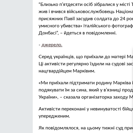
“Близько п’ятдесяти осіб зібралися у місті
жив і вчився військовослужбовець Націонал
присяжних Павії засудив солдата до 24 рок
умисного убивства» італійського фотографа
Донбасі”, – йдеться в повідомленні.
-
джерело.
Серед українців, що приїхали до матері Ма
Ці активісти регулярно їздили на судові за
нацгвардійцем Марківим.
«Ми приїхали підтримати родину Марківа і
подякувати їм за сина, який у в’язниці про
України», – сказала організаторка заходу 
Активісти переконані у невинуватості бійц
упередженим.
Як повідомлялося, на цьому тижні суд прис