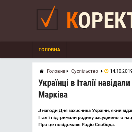
Skip
to
КОРЕ
content
ГОЛОВНА
Головна
Суспільство
14.10.201
Українці в Італії навідал
Марківа
З нагоди Дня захисника України, який відз
Італії підтримали родину засудженого нац
Про це повідомляє Радіо Свобода.