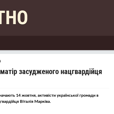
КТНО
9
и матір засудженого нацгвардійця
начають 14 жовтня, активісти української громади в
гвардійця Віталія Марківа.