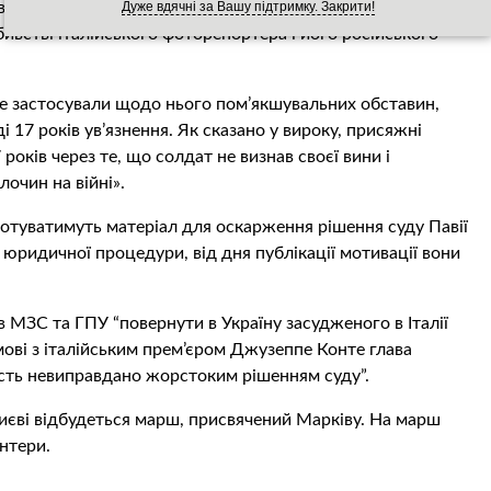
у. У документі сказано, що суд вирішив засудити Марківа
Дуже вдячні за Вашу підтримку. Закрити!
бивстві італійського фоторепортера і його російського
не застосували щодо нього пом’якшувальних обставин,
 17 років ув’язнення. Як сказано у вироку, присяжні
років через те, що солдат не визнав своєї вини і
лочин на війні».
готуватимуть матеріал для оскарження рішення суду Павії
 юридичної процедури, від дня публікації мотивації вони
МЗС та ГПУ “повернути в Україну засудженого в Італії
мові з італійським прем’єром Джузеппе Конте глава
ість невиправдано жорстоким рішенням суду”.
Києві відбудеться марш, присвячений Марківу. На марш
нтери.