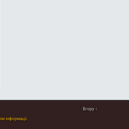
Вгору ↑
єм інформації.