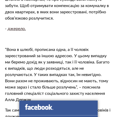
забути. Щоб отримувати компенсацію за комуналку в
двох квартирах, в яких вони зареєстровані, потрібно
обов’язково розлучитися.
-
джерело.
“Вона в шлюбі, прописана одна, а її чоловік
зареєстрований за іншою адресою. У цьому випадку
ми беремо дохід як у заявниці, так і її чоловіка. Багато
є випадків, що люди розходяться, але не
розлучаються. У таких випадках так, їм невигідно.
Вони разом не проживають, відносин не мають, тому
може зараз і стало більше розлучень”, – пояснила
головний спеціаліст соціального захисту населення
Алла Держак.
Так само можуть рахувати дохід і цивільних чоловіків і
дружин, а також тих, хто не зареєстрований в