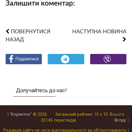
Залишити коментар:
ПОВЕРНУТИСЯ
НАСТУПНА НОВИНА
НАЗАД
Поділитися
Поділитися
Поділитися
Долучайтесь до нас!
| "
Коректно
"
© 2026
Загальний рейтинг
10
з
10
.
Всього
35145
переглядів
Вгору ↑
Редакція сайту не несе відповідальності за обґрунтованість і