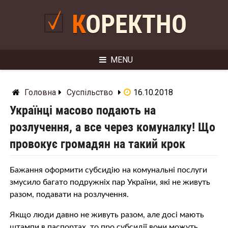
Skip
to
КОРЕКТНО
content
MENU
Головна
Суспільство
16.10.2018
Українці масово подають на
розлучення, а все через комуналку! Що
провокує громадян на такий крок
Бажання оформити субсидію на комунальні послуги
змусило багато подружніх пар України, які не живуть
разом, подавати на розлучення.
Якщо люди давно не живуть разом, але досі мають
штампи в паспортах, то про субсидії вони можуть