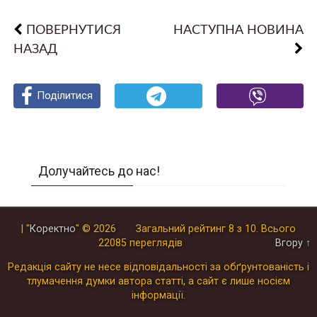
ПОВЕРНУТИСЯ
НАСТУПНА НОВИНА
НАЗАД
Поділитися
Поділитися
Поділитися
Долучайтесь до нас!
| "
Коректно
"
© 2026
Загальний рейтинг
8
з
10
.
Всього
22085
переглядів
Вгору ↑
Редакція сайту не несе відповідальності за обґрунтованість і
тлумачення думки автора статті, а сайт є лише носієм
інформації.