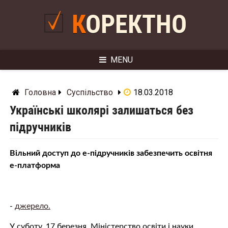
Skip
to
КОРЕКТНО
content
MENU
Головна
Суспільство
18.03.2018
Українські школярі залишаться без
підручників
Вільний доступ до е-підручників забезпечить освітня
е-платформа
-
джерело.
У суботу, 17 березня, Міністерство освіти і науки