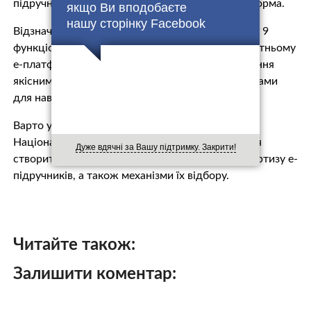
підручників стане Національна освітня е-платформа.
якщо Ви вподобаєте
нашу сторінку Facebook
Відзначимо, що вона буде містити щонайменше 9
функціональних модулів. У найближчому майбутньому
е-платформа буде одним з елементів забезпечення
якісним освітнім контентом та освітніми послугами
для навчання протягом життя.
Варто уточнити, що вже в цьому році в рамках
Національної освітньої е-платформи планується
Дуже вдячні за Вашу підтримку. Закрити!
створити модулі, які забезпечать прозору експертизу е-
підручників, а також механізми їх відбору.
Читайте також:
Залишити коментар: