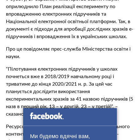
оприлюднило План реалізації експерименту по
впровадженню електронних підручників та
Національної електронної освітньої платформи. Так, в
документі є підходи для апробації дослідних зразків е-
підручників і впровадження їх в українських школах.
Про це повідомляє прес-служба Міністерства освіти і
науки.
“Пілотування електронних підручників у школах
почнеться вже в 2018/2019 навчальному році і
триватиме до кінця 2020/2021 н. р. За цей час
планується дослідити використання
експериментальних зразків за 41 назвою підручників (5
назв в перший рік, 13 – у другій, 23 – у третій)”, –
сказано в повідомленні.
Ресурсом для розміщення електронного навчального
контенту та забезпечення вільного доступу до е-
Ми будемо вдячні вам,