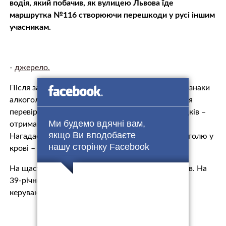
водія, який побачив, як вулицею Львова їде
маршрутка №116 створюючи перешкоди у русі іншим
учасникам.
-
джерело.
Після затримання, патрульні виявили очевидні ознаки
алкогольного сп’яніння у водія маршрутки. Після
перевірки на пристрої драгер у присутності свідків –
Ми будемо вдячні вам,
отримано вражаючий результат – 2,49 проміле.
якщо Ви вподобаєте
Нагадаємо, що в Україні допустимий вміст алкоголю у
нашу сторінку Facebook
крові – 0,2 проміле.
На щастя, у салоні автомобіля не було пасажирів. На
39-річноговодія маршрутки склали протокол за
керування у нетверезому стані.