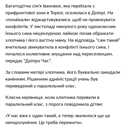
Багатодітна сім’я Іванових, яка переїхала з
прифронтової зони в Торезі, оселилася в Дніпрі. На
«понаїхали» віджартовувалися, щоб не провокувати
конфліктів. У листопаді минулого року однокласник
їхнього сина нецензурною лайкою почав ображати
хлопчика і його вагітну маму. На відповідь “сам такий”
вчителька звинуватила в конфлікті їхнього сина, і
почалося колективне знущання над переселенцем,
передає “Дніпро Час”.
За словами матері хлопчика, його буквально закидали
камінням. Рішенням адміністрації учень був
переведений у паралельний клас.
Класна керівниця, коли хлопчика перевели в
паралельний клас, з порога повідомила дітям:
«У нас вже є один такий, а тепер звалилося ще це
непорозуміння. Це треба пережити».