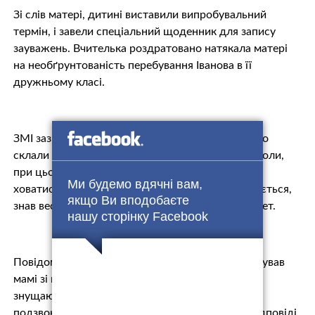
Зі слів матері, дитині виставили випробувальний
термін, і завели спеціальний щоденник для запису
зауважень. Вчителька роздратовано натякала матері
на необґрунтованість перебування Іванова в її
дружньому класі.
ЗМІ зазначають, що 31 січня учні 5 класу дружно
склали петицію з метою вигнати хлопчика зі школи,
при цьому погрожували Іванову. Хлопчик став
Ми будемо вдячні вам,
ховатися від однокласників. Про те, що відбувається,
якщо Ви вподобаєте
знав весь колектив школи та батьківський комітет.
нашу сторінку Facebook
Повідомляється, що 1 лютого Іванов зателефонував
мамі зі школи і повідомив, що над ним знову
знущаються, після чого зв’язок обірвався. Мама
подзвонила класній керівниці, але зрозумілої відповіді