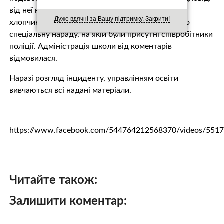
від неї не було. Після цього стало відомо, що у
Дуже вдячні за Вашу підтримку. Закрити!
хлопчика стався інсульт. У школі було проведено
спеціальну нараду, на якій були присутні співробітники
поліції. Адміністрація школи від коментарів
відмовилася.
Наразі розгляд інциденту, управлінням освіти
вивчаються всі надані матеріали.
https://www.facebook.com/544764212568370/videos/551
Читайте також:
Залишити коментар: