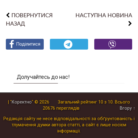
ПОВЕРНУТИСЯ
НАСТУПНА НОВИНА
НАЗАД
Поділитися
Поділитися
Поділитися
Долучайтесь до нас!
| "
Коректно
"
© 2026
Загальний рейтинг
10
з
10
.
Всього
20676
переглядів
Вгору ↑
Редакція сайту не несе відповідальності за обґрунтованість і
тлумачення думки автора статті, а сайт є лише носієм
інформації.