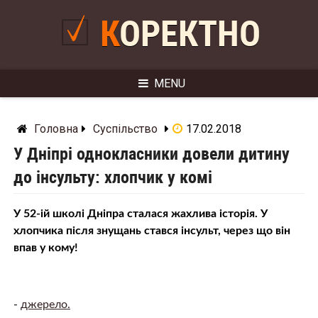
Skip
to
КОРЕКТНО
content
MENU
Головна
Суспільство
17.02.2018
У Дніпрі однокласники довели дитину
до інсульту: хлопчик у комі
У 52-ій школі Дніпра сталася жахлива історія. У
хлопчика після знущань стався інсульт, через що він
впав у кому!
-
джерело.