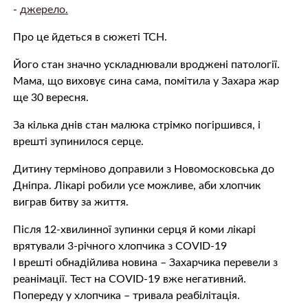
-
джерело.
Про це йдеться в сюжеті ТСН.
Його стан значно ускладнювали вроджені патології.
Мама, що виховує сина сама, помітила у Захара жар
ще 30 вересня.
За кілька днів стан малюка стрімко погіршився, і
врешті зупинилося серце.
Дитину терміново доправили з Новомосковська до
Дніпра. Лікарі робили усе можливе, аби хлопчик
виграв битву за життя.
Після 12-хвилинної зупинки серця й коми лікарі
врятували 3-річного хлопчика з COVID-19
І врешті обнадійлива новина – Захарчика перевели з
реанімації. Тест на COVID-19 вже негативний.
Попереду у хлопчика – тривала реабілітація.