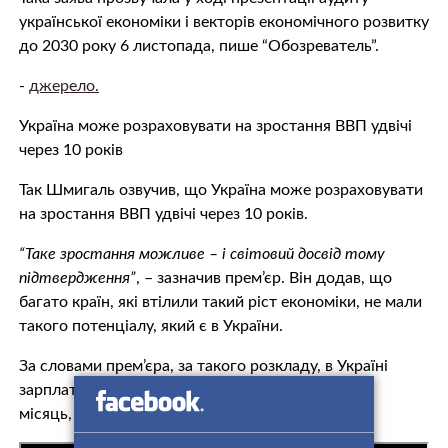
української економіки і векторів економічного розвитку
до 2030 року 6 листопада, пише “Обозреватель”.
-
джерело.
Україна може розраховувати на зростання ВВП удвічі
через 10 років
Так Шмигаль озвучив, що Україна може розраховувати
на зростання ВВП удвічі через 10 років.
“Таке зростання можливе – і світовий досвід тому
підтвердження”
, – зазначив прем’єр. Він додав, що
багато країн, які втілили такий ріст економіки, не мали
такого потенціалу, який є в України.
За словами прем’єра, за такого розкладу, в Україні
зарплата збільшиться вдвічі – до 890 доларів на
місяць, а пенсія – втричі, до 288 доларів.