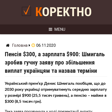
Skip
to
КОРЕКТНО
content
MENU
Головна
06.11.2020
Пенсія $300, а зарплата $900: Шмигаль
зробив гучну заяву про збільшення
виплат українцям та назвав терміни
Український прем’єр Денис Шмигаль пообіцяв, що до
2030 року українці отримуватимуть середню зарплату
у розмірі $900 (25,5 тисяч гривень), а пенсію – майже в
$300 (8,5 тисяч грн).
Така заява прозвучала у ході презентації аудиту