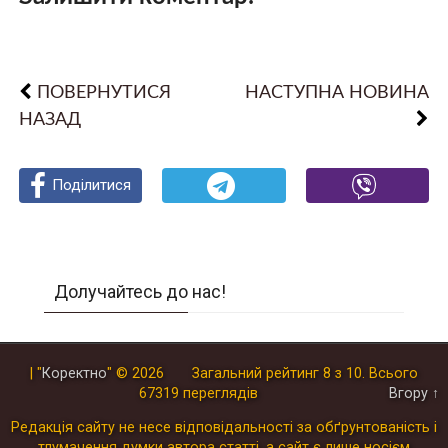
ПОВЕРНУТИСЯ
НАСТУПНА НОВИНА
НАЗАД
Поділитися
Поділитися
Поділитися
Долучайтесь до нас!
| "
Коректно
"
© 2026
Загальний рейтинг
8
з
10
.
Всього
67319
переглядів
Вгору ↑
Редакція сайту не несе відповідальності за обґрунтованість і
тлумачення думки автора статті, а сайт є лише носієм