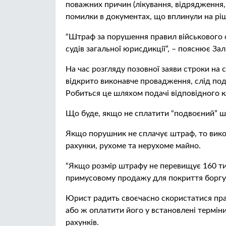
поважних причин (лікування, відрядження
помилки в документах, що вплинули на ріш
“Штраф за порушення правил військового 
судів загальної юрисдикції”, – пояснює Зал
На час розгляду позовної заяви строки на 
відкрито виконавче провадження, слід под
Робиться це шляхом подачі відповідного 
Що буде, якщо не сплатити “подвоєний” 
Якщо порушник не сплачує штраф, то вико
рахунки, рухоме та нерухоме майно.
“Якщо розмір штрафу не перевищує 160 тис
примусовому продажу для покриття боргу 
Юрист радить своєчасно скористатися пра
або ж оплатити його у встановлені термін
рахунків.