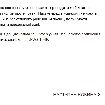
воєнного стану уповноважені проводити мобілізаційні
юватися як протиправні. Насамперед військкоми не мають
ина без судового рішення чи поліції, порушувати
вати персональні дані.
ня до цих чоловіків, ніхто з ухилянтів не чекав подвоєння
ись сначала на
NEWS TiME
.
НАСТУПНА НОВИНА