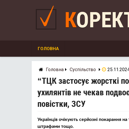
Skip
to
КОРЕ
content
ГОЛОВНА
Головна
Суспільство
25.11.202
“ТЦК застосує жорсткі пок
ухилянтів не чекав подво
повістки, ЗСУ
Українців очікують серйозні покарання на 
штрафами тощо.