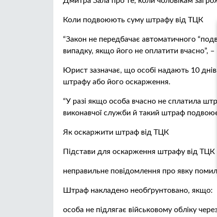
Дмитра Зала про те, коли чоловікам загро
Коли подвоюють суму штрафу від ТЦК
“Закон не передбачає автоматичного “подв
випадку, якщо його не оплатити вчасно”, –
Юрист зазначає, що особі надають 10 днів
штрафу або його оскарження.
“У разі якщо особа вчасно не сплатила шт
виконавчої служби й такий штраф подвоюєт
Як оскаржити штраф від ТЦК
Підстави для оскарження штрафу від ТЦК 
неправильне повідомлення про явку помил
Штраф накладено необґрунтовано, якщо:
особа не підлягає військовому обліку через