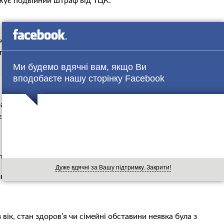
жує подвійний штраф від ТЦК.
оєння” штрафу. Його сума збільшується вдвічі тільки у
 пояснює Зал.
Ми будемо вдячні вам, якщо Ви
 з моменту отримання постанови на сплату такого
вподобаєте нашу сторінку Facebook
раф та не оскаржила його – постанова передається до
ься”, – говорить експерт.
та СП:
Дуже вдячні за Вашу підтримку. Закрити!
ки в оформленні штрафу порушення повноважень комісії
 вік, стан здоров’я чи сімейні обставини неявка була з