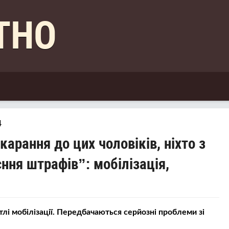
КТНО
4
арання до цих чоловіків, ніхто з
єння штрафів”: мобілізація,
тлі мобілізації. Передбачаються серйозні проблеми зі