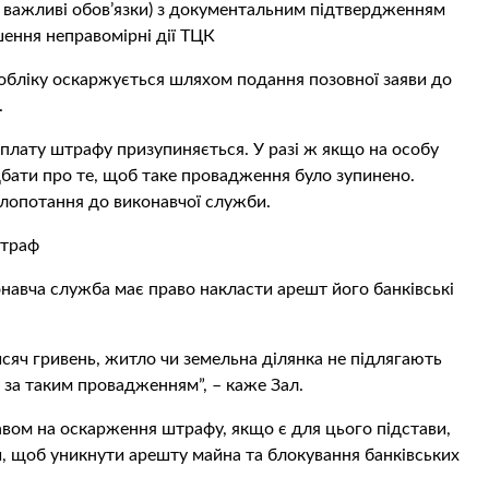
, важливі обов’язки) з документальним підтвердженням
ення неправомірні дії ТЦК
обліку оскаржується шляхом подання позовної заяви до
.
сплату штрафу призупиняється. У разі ж якщо на особу
бати про те, щоб таке провадження було зупинено.
клопотання до виконавчої служби.
штраф
навча служба має право накласти арешт його банківські
яч гривень, житло чи земельна ділянка не підлягають
за таким провадженням”, – каже Зал.
вом на оскарження штрафу, якщо є для цього підстави,
и, щоб уникнути арешту майна та блокування банківських