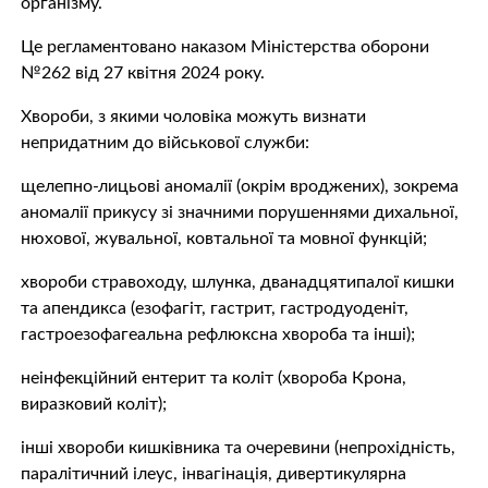
організму.
Це регламентовано наказом Міністерства оборони
№262 від 27 квітня 2024 року.
Хвороби, з якими чоловіка можуть визнати
непридатним до військової служби:
щелепно-лицьові аномалії (окрім вроджених), зокрема
аномалії прикусу зі значними порушеннями дихальної,
нюхової, жувальної, ковтальної та мовної функцій;
хвороби стравоходу, шлунка, дванадцятипалої кишки
та апендикса (езофагіт, гастрит, гастродуоденіт,
гастроезофагеальна рефлюксна хвороба та інші);
неінфекційний ентерит та коліт (хвороба Крона,
виразковий коліт);
інші хвороби кишківника та очеревини (непрохідність,
паралітичний ілеус, інвагінація, дивертикулярна