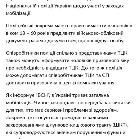
Національній поліції України щодо участі у заходах
мобілізації.
Поліцейські зокрема мають право вимагати в чоловіків
віком 18 – 60 років пред’явити військово-обліковий
документ разом з документом, що посвідчує особу.
Співробітники поліції спільно з представниками ТЦК
також можуть інформувати чоловіків призовного віку
про необхідність відвідати ТЦК. До того ж поліція
може допомагати співробітникам ТЦК та СП
доставити призовника в центр комплектування.
Як інформує “ВСН”, в Україні триває загальна
мобілізація. Чинне законодавство передбачає винятки
для тих, хто має серйозні проблеми зі здоров’ям.
Зокрема це стосується громадян із важкими
захворюваннями шлунково-кишкового тракту (ШКТ),
які супроводжуються значним порушенням функцій