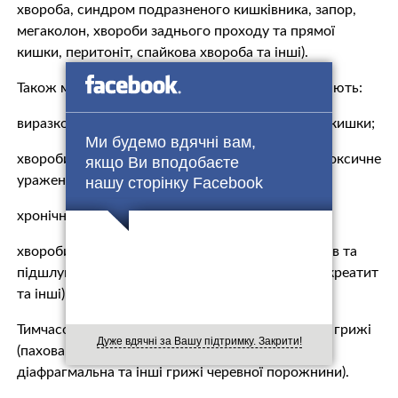
хвороба, синдром подразненого кишківника, запор,
мегаколон, хвороби заднього проходу та прямої
кишки, перитоніт, спайкова хвороба та інші).
Також мобілізації не підлягають чоловіки, які мають:
виразкову хворобу шлунка та дванадцятипалої кишки;
Ми будемо вдячні вам,
хвороби печінки (алкогольна хвороба печінки, токсичне
якщо Ви вподобаєте
ураження печінки, печінкова недостатність;
нашу сторінку Facebook
хронічні гепатити, фіброз та цироз);
хвороби жовчного міхура, жовчовивідних шляхів та
підшлункової залози (холецистит, холангіт, панкреатит
та інші).
Тимчасову відстрочку дають з будь-яким видом грижі
Дуже вдячні за Вашу підтримку. Закрити!
(пахова, стегнова, пупкова, черевної стінки,
діафрагмальна та інші грижі черевної порожнини).