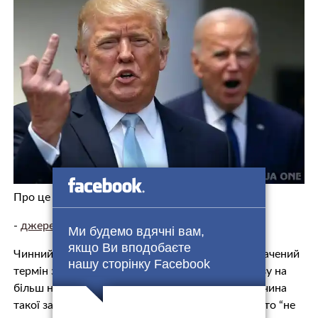
Про це повідомляє
CNN
.
-
джерело.
Ми будемо вдячні вам,
якщо Ви вподобаєте
Чинний президент США Джо Байден на невизначений
нашу сторінку Facebook
термін заблокував розробку ресурсів нафти і газу на
більш ніж 625 млн акрів прибережних вод. Причина
такої заборони полягає у тому, що буріння просто “не