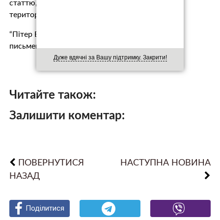
статтю, в якій звучать вимоги щодо українських
територій і не тільки.
“Пітер Бейкер, вкрай упереджений і бездарний
письменник із Tim…
Дуже вдячні за Вашу підтримку. Закрити!
Читайте також:
Залишити коментар:
ПОВЕРНУТИСЯ
НАСТУПНА НОВИНА
НАЗАД
Поділитися