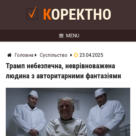
Skip
to
КОРЕКТНО
content
MENU
Головна
Суспільство
23.04.2025
Трамп небезпечна, неврівноважена
людина з авторитарними фантазіями