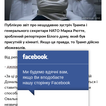
Публікую звіт про нещодавню зустріч Трампа і
генерального секретаря НАТО Марка Рютте,
зроблений репортером Білого дому, який був
присутній у кімнаті. Якщо це правда, то Трамп дійсно
збожеволів.
Від репортера з Білого дому:
-
джерело.
Ми будемо вдячні вам,
«За ці роки я висвітлював безліч пресконференцій
якщо Ви вподобаєте
Дональда Трампа. Я бачив, як він бреше, ухиляється і
нашу сторінку Facebook
ставить себе в незручне становище незліченними
способами. Але те, що я щойно спостерігав в
Овальному кабінеті, можливо, було найбільш
незвичайним і нерозумним проявом.