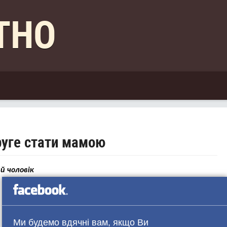
КТНО
руге стати мамою
ий чоловік
Ми будемо вдячні вам, якщо Ви