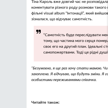
Тіна Кароль вже довгий час не розповідал
коментувати різного роду розмови такого 
фільмі visual album “Інтонації”, який вийшо
зізналася, що відчуває самотність.
“Самотність буде переслідувати мен
тому, що частина мого серця померл
своє его на другий план. Ідеальні 
самопожертвами. Тоді це рідні душі 
“Безумовно, я ще раз хочу стати мамою. Чи є
захоплена. Я відчуваю, що будуть зміни. Я г
особистими переживаннями співачка.
Читайте також: