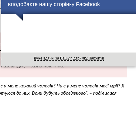
а про своє особисте життя. Артистка відмовляється
вподобаєте нашу сторінку Facebook
плану. Правда, у своєму музичному автобіографічному
в 8 березня, все ж розповіла дещо цікаве. Співачка
е, навіть якщо я коли-небудь вийду заміж. Справа в
а. І це не зворотно. Любов – це коли ти вмієш ставити
стосунки – це коли двоє людей вміють робити обмін
Дуже вдячні за Вашу підтримку. Закрити!
назавжди”, – зазначила Тіна.
 у мене коханий чоловік? Чи є у мене чоловік моєї мрії? Я
отуюся до них. Вони будуть обов’язково”, – поділилася