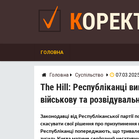
Skip
to
КОРЕ
content
ГОЛОВНА
Головна
Суспільство
07.03.202
The Hill: Республіканці в
військову та розвідуваль
Законодавці від Республіканської партії
скасувати свої рішення про призупинення 
Республіканці попереджають, що тривале
зусиль Києва матиме серйозний негативни