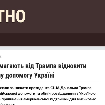
КТНО
5
имагають від Трампа відновити
ну допомогу Україні
 почали закликати президента США Дональда Трампа
військової допомоги та обмін розвідданими з Україною.
 припинення американської підтримки для військових
й ефект.